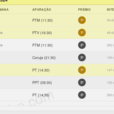
EMANA
APURAÇÃO
PRÊMIO
INT
PTM (11:30)
1º
39 d
ra
PTV (16:30)
1º
49 d
ra
PTM (11:30)
2º
262 
Coruja (21:30)
5º
100 
PT (14:30)
1º
147 
PPT (09:30)
5º
102 
icho.com
PT (14:30)
3º
260 