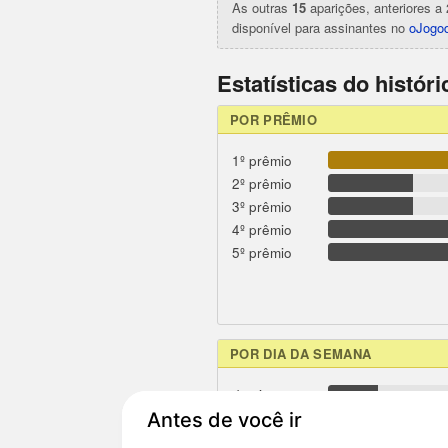
As outras
15
aparições, anteriores a 
disponível para assinantes no
oJogod
Estatísticas do histór
POR PRÊMIO
1º prêmio
2º prêmio
3º prêmio
4º prêmio
5º prêmio
POR DIA DA SEMANA
domingo
segunda
terça