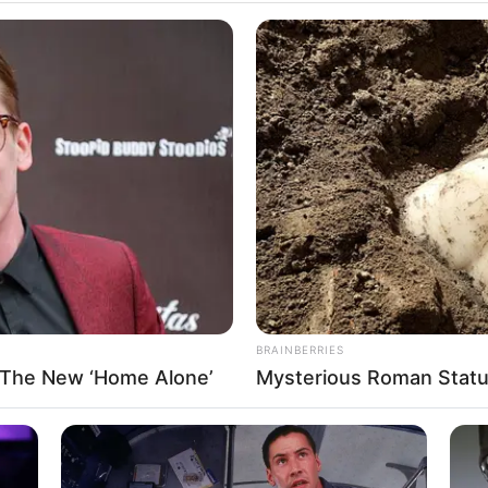
4
2
97
02
03
06
08
12
14
6
2