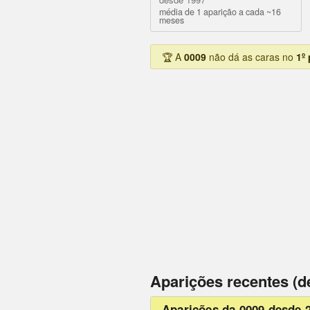
média de 1 aparição a cada ~16
meses
🏆 A
0009
não dá as caras no
1º
Aparições recentes (d
Aparições da 0009 desde 