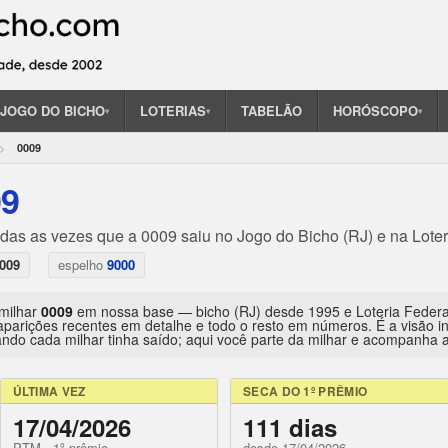
JOGO DO BICHO
LOTERIAS
TABELÃO
HORÓSCOPO
▾
▾
▾
0009
09
odas as vezes que a 0009 saiu no Jogo do Bicho (RJ) e na Loter
009
espelho
9000
 milhar
0009
em nossa base — bicho (RJ) desde 1995 e Loteria Feder
aparições recentes em detalhe e todo o resto em números. É a visão 
ndo cada milhar tinha saído; aqui você parte da milhar e acompanha a 
ÚLTIMA VEZ
SECA DO 1º PRÊMIO
17/04/2026
111 dias
PTM · 1º prêmio
desde 17/04/2026