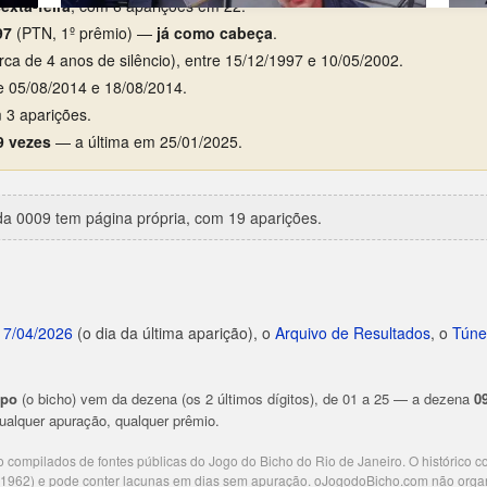
exta-feira
, com 6 aparições em 22.
97
(PTN, 1º prêmio) —
já como cabeça
.
rca de 4 anos de silêncio), entre 15/12/1997 e 10/05/2002.
re 05/08/2014 e 18/08/2014.
 3 aparições.
9 vezes
— a última em 25/01/2025.
a 0009 tem página própria, com 19 aparições.
17/04/2026
(o dia da última aparição), o
Arquivo de Resultados
, o
Túne
upo
(o bicho) vem da dezena (os 2 últimos dígitos), de 01 a 25 — a dezena
0
 qualquer apuração, qualquer prêmio.
ão compilados de fontes públicas do Jogo do Bicho do Rio de Janeiro. O histórico 
e 1962) e pode conter lacunas em dias sem apuração. oJogodoBicho.com não orga