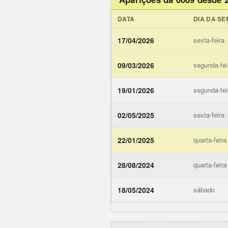
DATA
DIA DA S
17/04/2026
sexta-feira
09/03/2026
segunda-fei
19/01/2026
segunda-fei
02/05/2025
sexta-feira
22/01/2025
quarta-feira
28/08/2024
quarta-feira
ojogodob
18/05/2024
sábado