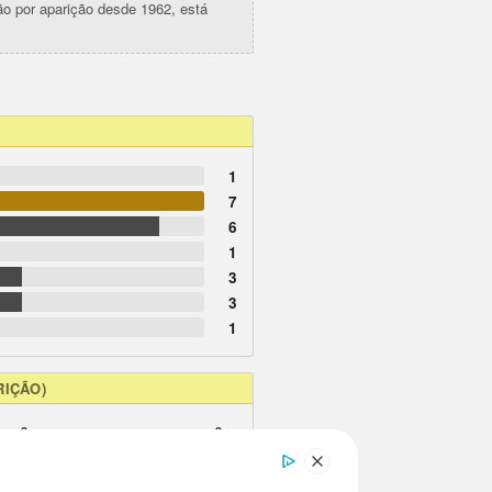
ção por aparição desde 1962, está
1
7
6
1
3
3
1
RIÇÃO)
3
3
2
2
1
1
1