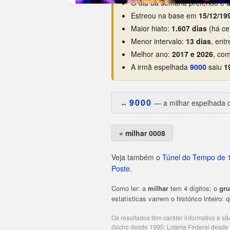
O dia da semana preferido é
s
Estreou na base em
15/12/19
Maior hiato:
1.607 dias
(há ce
Menor intervalo:
13 dias
, ent
Melhor ano:
2017 e 2026
, com
A irmã espelhada
9000
saiu
1
9000
↔️
— a milhar espelhada d
« milhar 0008
Veja também o
Túnel do Tempo de 
Poste
.
Como ler: a
milhar
tem 4 dígitos; o
gr
estatísticas varrem o histórico inteiro:
Os resultados têm caráter informativo e s
(bicho desde 1995; Loteria Federal desd