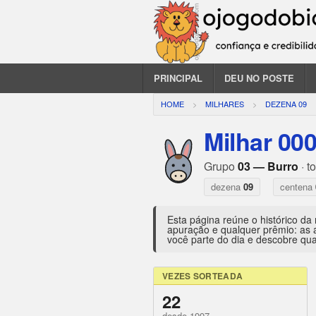
PRINCIPAL
DEU NO POSTE
HOME
MILHARES
DEZENA 09
Milhar 00
Grupo
03 — Burro
· t
dezena
09
centena
Esta página reúne o histórico da
apuração e qualquer prêmio: as 
você parte do dia e descobre qua
VEZES SORTEADA
22
desde 1997