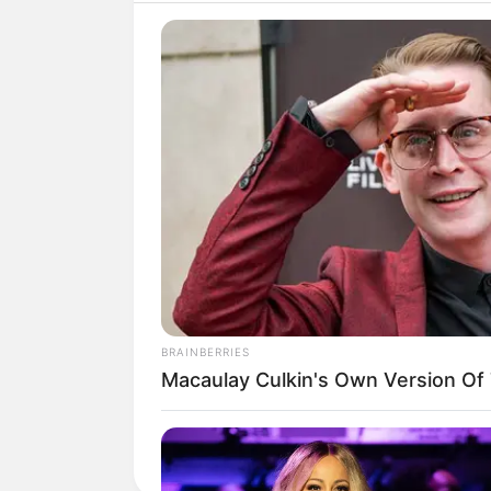
quarta
quinta
sexta
sábado
Curiosidades da 0009