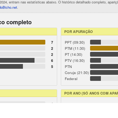
2024, entram nas estatísticas abaixo. O histórico detalhado completo, apari
oBicho.net
.
ico completo
POR APURAÇÃO
7
PPT (09:30)
2
PTM (11:30)
2
PT (14:30)
6
PTV (16:30)
5
PTN
Coruja (21:30)
Federal
POR ANO (SÓ ANOS COM APA
1
4
2
2
3
1
1
1
1
1