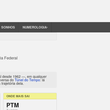
SONHOS
NUMEROLOGIA
▾
ia Federal
al desde 1962 —, em qualquer
inversa do
Túnel do Tempo
: lá
trajetória dela.
ONDE MAIS SAI
PTM
7 vezes