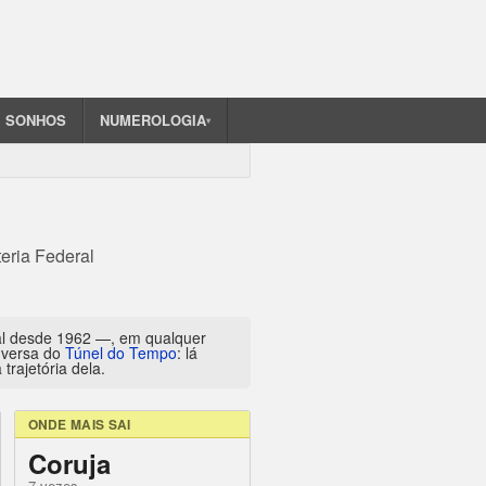
SONHOS
NUMEROLOGIA
▾
eria Federal
al desde 1962 —, em qualquer
inversa do
Túnel do Tempo
: lá
trajetória dela.
ONDE MAIS SAI
Coruja
7 vezes