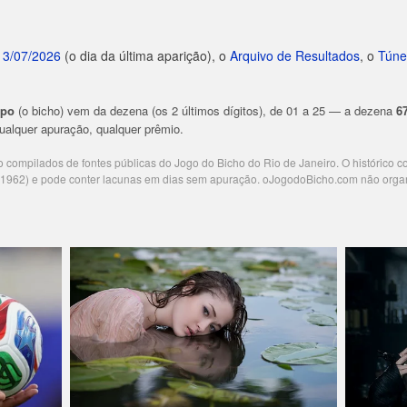
13/07/2026
(o dia da última aparição), o
Arquivo de Resultados
, o
Túne
upo
(o bicho) vem da dezena (os 2 últimos dígitos), de 01 a 25 — a dezena
6
 qualquer apuração, qualquer prêmio.
ão compilados de fontes públicas do Jogo do Bicho do Rio de Janeiro. O histórico 
e 1962) e pode conter lacunas em dias sem apuração. oJogodoBicho.com não orga