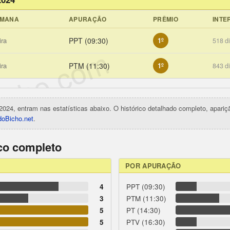
EMANA
APURAÇÃO
PRÊMIO
INTE
ira
PPT (09:30)
1º
518 d
icho.com
ira
PTM (11:30)
1º
843 d
2024, entram nas estatísticas abaixo. O histórico detalhado completo, apari
oBicho.net
.
ico completo
POR APURAÇÃO
4
PPT (09:30)
3
PTM (11:30)
5
PT (14:30)
5
PTV (16:30)