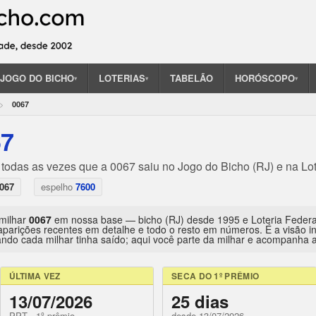
JOGO DO BICHO
LOTERIAS
TABELÃO
HORÓSCOPO
▾
▾
▾
0067
67
 todas as vezes que a 0067 saiu no Jogo do Bicho (RJ) e na Lot
067
espelho
7600
 milhar
0067
em nossa base — bicho (RJ) desde 1995 e Loteria Feder
aparições recentes em detalhe e todo o resto em números. É a visão 
ndo cada milhar tinha saído; aqui você parte da milhar e acompanha a 
ÚLTIMA VEZ
SECA DO 1º PRÊMIO
13/07/2026
25 dias
PPT · 1º prêmio
desde 13/07/2026