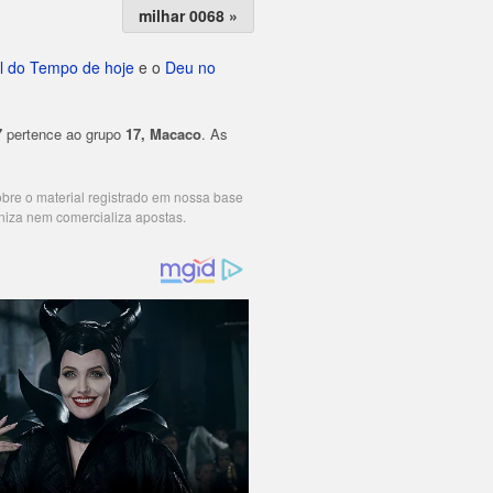
milhar 0068 »
l do Tempo de hoje
e o
Deu no
7
pertence ao grupo
17, Macaco
. As
cobre o material registrado em nossa base
niza nem comercializa apostas.