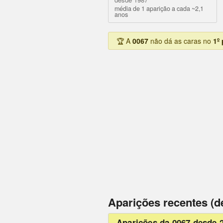
média de 1 aparição a cada ~2,1
anos
🏆 A
0067
não dá as caras no
1º
Aparições recentes (d
Aparições da 0067 desde 