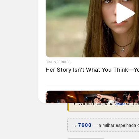
Curiosidades da 0067
O dia da semana preferido é
Estreou na base em
01/07/19
Maior hiato:
2.816 dias
(há ce
Menor intervalo:
9 dias
, entr
Melhor ano:
1995 e 2010
, com
A irmã espelhada
7600
saiu
2
7600
↔️
— a milhar espelhada d