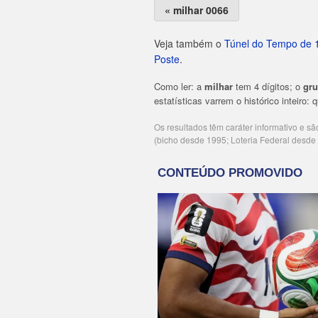
« milhar 0066
Veja também o
Túnel do Tempo de 
Poste
.
Como ler: a
milhar
tem 4 dígitos; o
gr
estatísticas varrem o histórico inteiro:
Os resultados têm caráter informativo e s
(bicho desde 1995; Loteria Federal desd
Publicidade