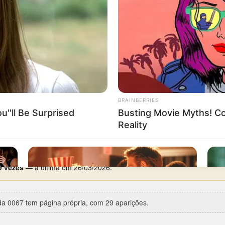
segunda-feira
, com 5 aparições em 19.
87
(Federal, 5º prêmio).
rca de 8 anos de silêncio), entre 01/07/1987 e 17/03/1995.
e 30/05/2010 e 08/06/2010.
 2 aparições.
9 vezes
— a última em 26/03/2026.
a 0067 tem página própria, com 29 aparições.