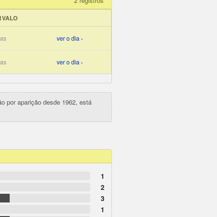
2 registros
RVALO
ias
ver o dia ›
ias
ver o dia ›
ção por aparição desde 1962, está
1
2
3
1