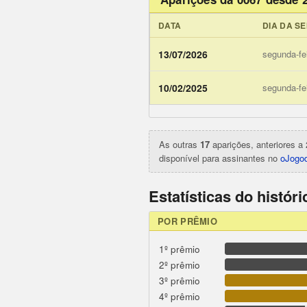
DATA
DIA DA S
13/07/2026
segunda-fe
ojogodob
10/02/2025
segunda-fe
As outras
17
aparições, anteriores a 
disponível para assinantes no
oJogod
Estatísticas do histór
POR PRÊMIO
1º prêmio
2º prêmio
3º prêmio
4º prêmio