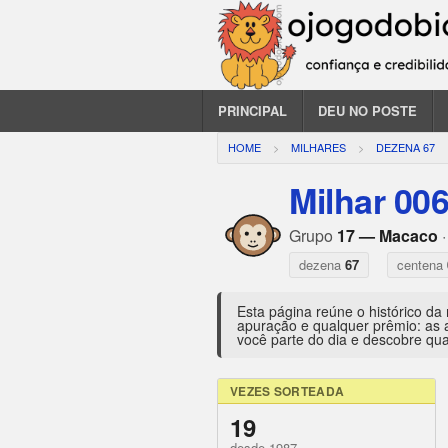
PRINCIPAL
DEU NO POSTE
HOME
MILHARES
DEZENA 67
Milhar 00
Grupo
17 — Macaco
·
dezena
67
centena
Esta página reúne o histórico da
apuração e qualquer prêmio: as 
você parte do dia e descobre qua
VEZES SORTEADA
19
desde 1987