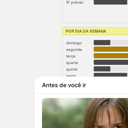
5º prêmio
POR DIA DA SEMANA
domingo
segunda
terça
quarta
quinta
sexta
sábado