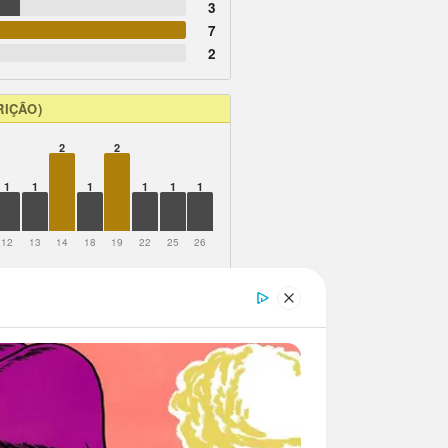
3
7
2
RIÇÃO)
2
2
1
1
1
1
1
1
12
13
14
18
19
22
25
26