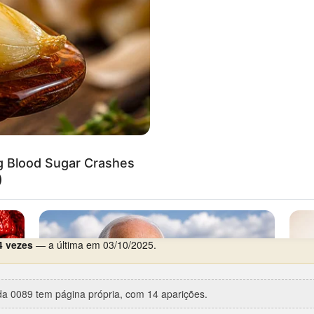
segunda-feira
, com 5 aparições em 23.
96
(Coruja, 1º prêmio) —
já como cabeça
.
rca de 5 anos de silêncio), entre 28/11/2017 e 04/11/2022.
re 24/02/2006 e 07/03/2006.
ições.
ta especial:
Finados
(02/11/2024).
4 vezes
— a última em 03/10/2025.
a 0089 tem página própria, com 14 aparições.