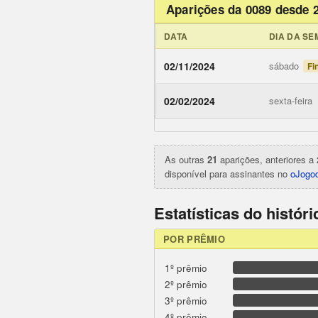
Aparições da 0089 desde 
DATA
DIA DA S
02/11/2024
sábado
Fi
ojogodob
02/02/2024
sexta-feira
As outras
21
aparições, anteriores a 
disponível para assinantes no
oJogod
Estatísticas do histór
POR PRÊMIO
1º prêmio
2º prêmio
3º prêmio
4º prêmio