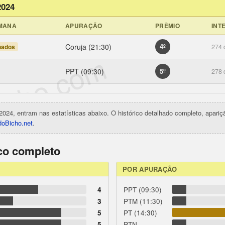
2024
EMANA
APURAÇÃO
PRÊMIO
INT
Coruja (21:30)
4º
nados
274 
icho.com
PPT (09:30)
5º
278 
2024, entram nas estatísticas abaixo. O histórico detalhado completo, apari
oBicho.net
.
ico completo
POR APURAÇÃO
4
PPT (09:30)
3
PTM (11:30)
5
PT (14:30)
5
PTN