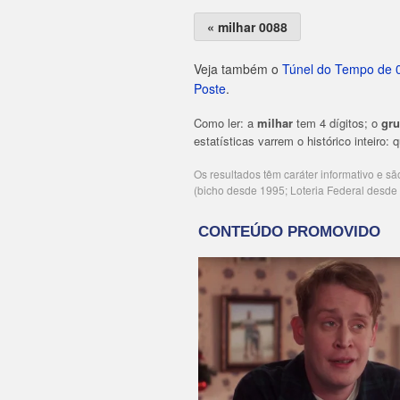
« milhar 0088
Veja também o
Túnel do Tempo de 
Poste
.
Como ler: a
milhar
tem 4 dígitos; o
gr
estatísticas varrem o histórico inteiro:
Os resultados têm caráter informativo e s
(bicho desde 1995; Loteria Federal desd
Publicidade