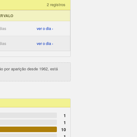
2 registros
ERVALO
dias
ver o dia ›
dias
ver o dia ›
ção por aparição desde 1962, está
1
1
10
1