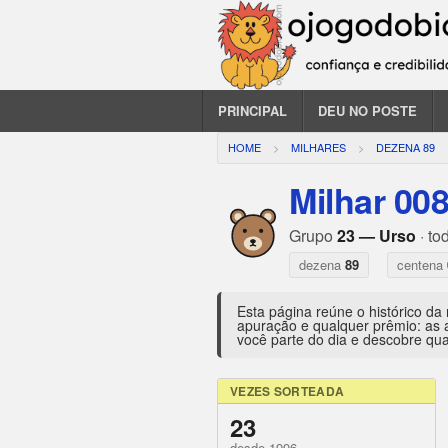
PRINCIPAL
DEU NO POSTE
HOME
MILHARES
DEZENA 89
Milhar 00
Grupo
23 — Urso
· to
dezena
89
centena
Esta página reúne o histórico da
apuração e qualquer prêmio: as 
você parte do dia e descobre qua
VEZES SORTEADA
23
desde 1996