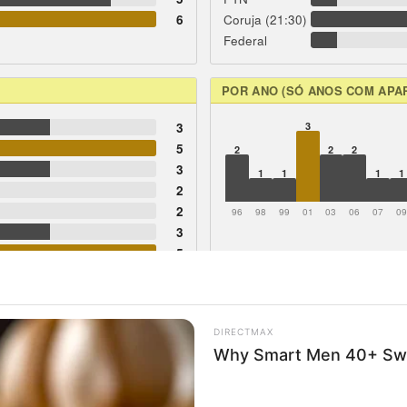
6
Coruja (21:30)
Federal
POR ANO (SÓ ANOS COM APA
3
3
5
2
2
2
3
1
1
1
1
2
2
96
98
99
01
03
06
07
0
3
5