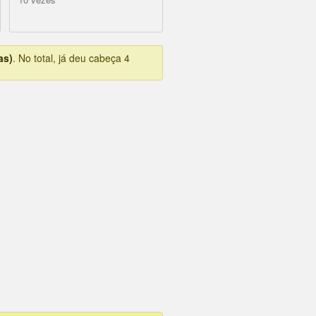
as)
. No total, já deu cabeça 4