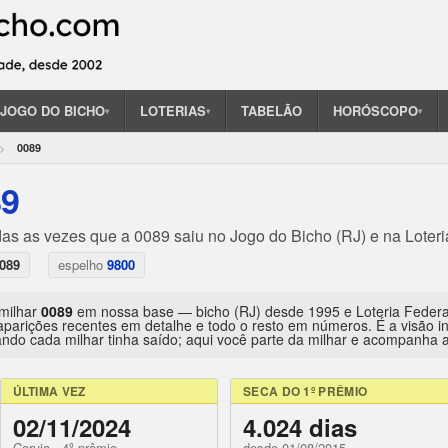
JOGO DO BICHO
LOTERIAS
TABELÃO
HORÓSCOPO
▾
▾
▾
0089
89
das as vezes que a 0089 saiu no Jogo do Bicho (RJ) e na Loteri
089
espelho
9800
 milhar
0089
em nossa base — bicho (RJ) desde 1995 e Loteria Feder
aparições recentes em detalhe e todo o resto em números. É a visão 
ndo cada milhar tinha saído; aqui você parte da milhar e acompanha a 
ÚLTIMA VEZ
SECA DO 1º PRÊMIO
02/11/2024
4.024 dias
Coruja · 4º prêmio
desde 01/08/2015