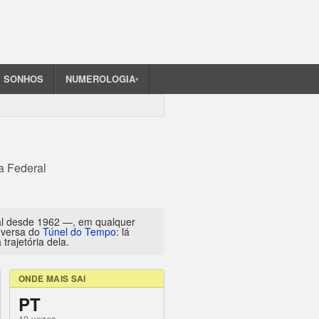
SONHOS
NUMEROLOGIA
▾
a Federal
al desde 1962 —, em qualquer
inversa do
Túnel do Tempo
: lá
trajetória dela.
ONDE MAIS SAI
PT
10 vezes