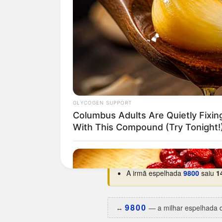
Curiosidades da 0089
O dia da semana preferido é
Estreou na base em
19/08/19
Maior hiato:
1.802 dias
(há ce
Menor intervalo:
11 dias
, ent
Melhor ano:
2001
, com 3 apar
Uma das aparições caiu em da
A irmã espelhada
9800
saiu
1
9800
↔️
— a milhar espelhada d