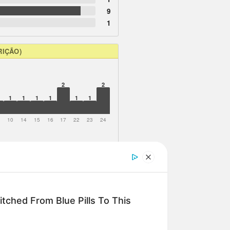
9
1
RIÇÃO)
2
2
1
1
1
1
1
1
9
10
14
15
16
17
22
23
24