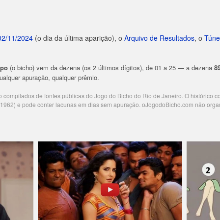
02/11/2024
(o dia da última aparição), o
Arquivo de Resultados
, o
Túne
upo
(o bicho) vem da dezena (os 2 últimos dígitos), de 01 a 25 — a dezena
8
 qualquer apuração, qualquer prêmio.
ão compilados de fontes públicas do Jogo do Bicho do Rio de Janeiro. O histórico 
e 1962) e pode conter lacunas em dias sem apuração. oJogodoBicho.com não orga