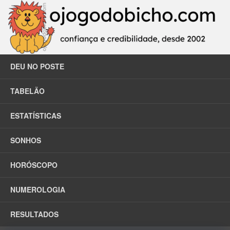
DEU NO POSTE
TABELÃO
ESTATÍSTICAS
SONHOS
HORÓSCOPO
NUMEROLOGIA
RESULTADOS