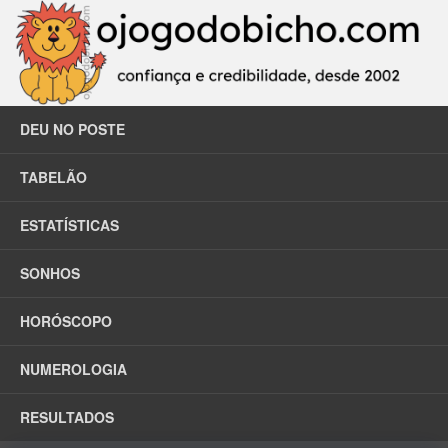
DEU NO POSTE
TABELÃO
ESTATÍSTICAS
SONHOS
HORÓSCOPO
NUMEROLOGIA
RESULTADOS