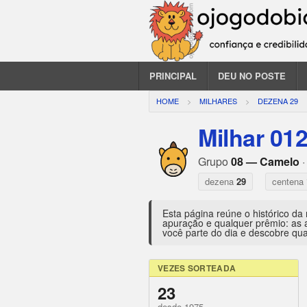
PRINCIPAL
DEU NO POSTE
HOME
MILHARES
DEZENA 29
Milhar 01
Grupo
08 — Camelo
·
dezena
29
centena
Esta página reúne o histórico da
apuração e qualquer prêmio: as 
você parte do dia e descobre qua
VEZES SORTEADA
23
desde 1975