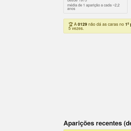
média de 1 aparição a cada ~2,2
anos
🏆 A
0129
não dá as caras no
1º
5 vezes.
Aparições recentes (d