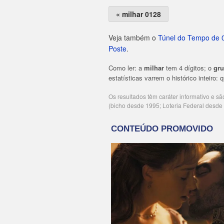
« milhar 0128
Veja também o
Túnel do Tempo de 
Poste
.
Como ler: a
milhar
tem 4 dígitos; o
gr
estatísticas varrem o histórico inteiro:
Os resultados têm caráter informativo e s
(bicho desde 1995; Loteria Federal desd
Publicidade