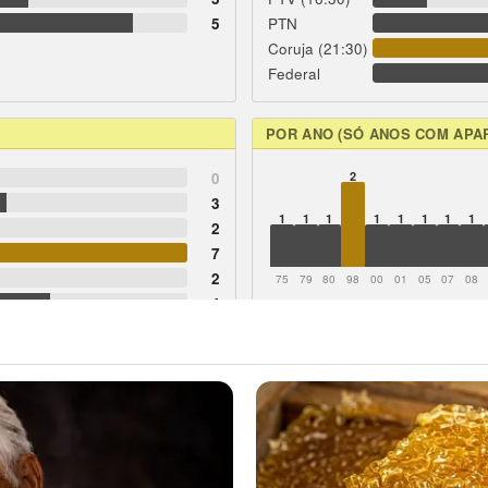
5
PTN
Coruja (21:30)
Federal
POR ANO (SÓ ANOS COM APA
0
2
3
1
1
1
1
1
1
1
1
2
7
2
75
79
80
98
00
01
05
07
08
4
5