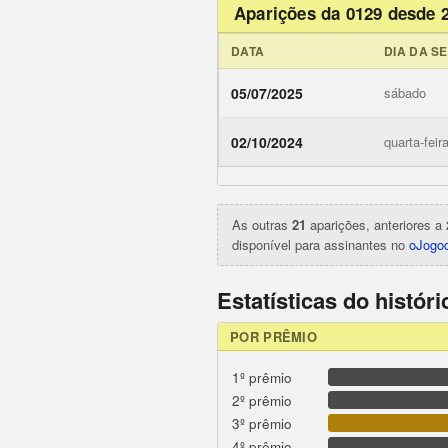
Aparições da 0129 desde 
DATA
DIA DA S
05/07/2025
sábado
ojogodob
02/10/2024
quarta-feir
As outras
21
aparições, anteriores a 
disponível para assinantes no
oJogod
Estatísticas do histór
POR PRÊMIO
1º prêmio
2º prêmio
3º prêmio
4º prêmio