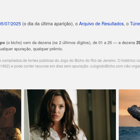
05/07/2025
(o dia da última aparição), o
Arquivo de Resultados
, o
Túne
upo
(o bicho) vem da dezena (os 2 últimos dígitos), de 01 a 25 — a dezena
2
 qualquer apuração, qualquer prêmio.
ão compilados de fontes públicas do Jogo do Bicho do Rio de Janeiro. O histórico 
e 1962) e pode conter lacunas em dias sem apuração. oJogodoBicho.com não orga