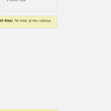
60 dias)
. No total, já deu cabeça