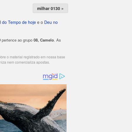
milhar 0130 »
l do Tempo de hoje
e o
Deu no
9
pertence ao grupo
08, Camelo
. As
cobre o material registrado em nossa base
niza nem comercializa apostas.