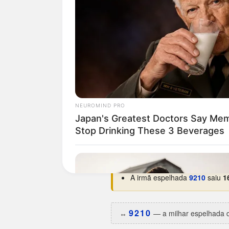
Curiosidades da 0129
Nunca saiu num domingo.
O 
Estreou na base em
25/01/19
Maior hiato:
6.575 dias
(há ce
Melhor ano:
1998 e 2011
, com
Uma das aparições caiu em da
A irmã espelhada
9210
saiu
1
9210
↔️
— a milhar espelhada d