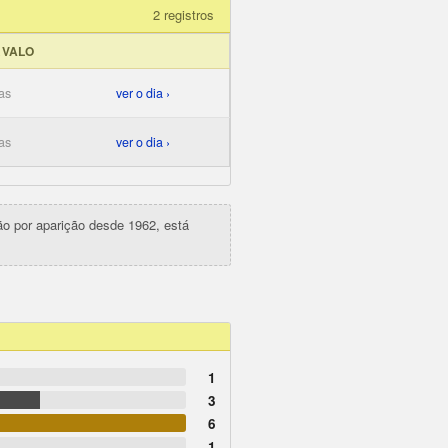
2 registros
RVALO
as
ver o dia ›
as
ver o dia ›
ção por aparição desde 1962, está
1
3
6
1