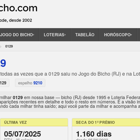
JOGO DO BICHO
LOTERIAS
TABELÃO
HORÓSCOPO
▾
▾
▾
0129
29
 todas as vezes que a 0129 saiu no Jogo do Bicho (RJ) e na Lot
129
espelho
9210
 milhar
0129
em nossa base — bicho (RJ) desde 1995 e Loteria Feder
aparições recentes em detalhe e todo o resto em números. É a visão 
ndo cada milhar tinha saído; aqui você parte da milhar e acompanha a 
ÚLTIMA VEZ
SECA DO 1º PRÊMIO
05/07/2025
1.160 dias
PTV · 3º prêmio
desde 05/06/2023