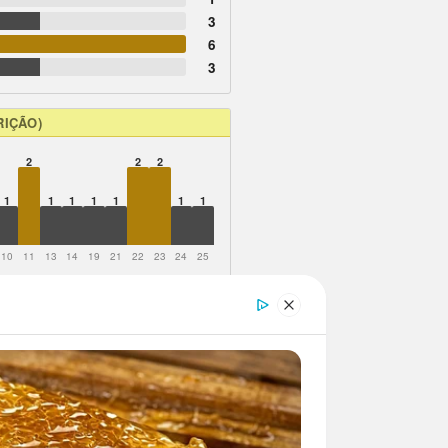
3
6
3
RIÇÃO)
2
2
2
1
1
1
1
1
1
1
10
11
13
14
19
21
22
23
24
25