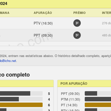
2024
EMANA
APURAÇÃO
PRÊMIO
INTE
PTV (16:30)
3º
276 di
icho.com
a
PPT (09:30)
5º
485 di
2024, entram nas estatísticas abaixo. O histórico detalhado completo, apari
oBicho.net
.
ico completo
POR APURAÇÃO
5
PPT (09:30)
4
PTM (11:30)
6
PT (14:30)
3
PTV (16:30)