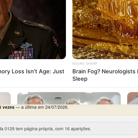
dia preferido é quarta-feira, com 7 aparições.
75
(Federal, 5º prêmio).
rca de 18 anos de silêncio), entre 16/07/1980 e 17/07/1998.
 2 aparições.
ta especial:
Dia da Consciência Negra
(20/11/2001).
6 vezes
— a última em 24/07/2026.
a 0129 tem página própria, com 16 aparições.