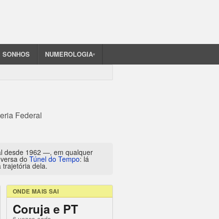
SONHOS
NUMEROLOGIA
▾
eria Federal
al desde 1962 —, em qualquer
inversa do
Túnel do Tempo
: lá
trajetória dela.
ONDE MAIS SAI
Coruja e PT
6 vezes cada