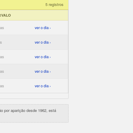
5 registros
RVALO
ias
ver o dia ›
as
ver o dia ›
ias
ver o dia ›
ias
ver o dia ›
ias
ver o dia ›
ção por aparição desde 1962, está