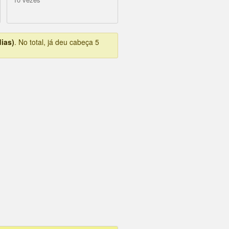
dias)
. No total, já deu cabeça 5