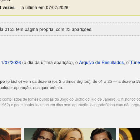
3 vezes
— a última em 07/07/2026.
a 0153 tem página própria, com 23 aparições.
11/07/2026
(o dia da última aparição), o
Arquivo de Resultados
, o
Túne
upo
(o bicho) vem da dezena (os 2 últimos dígitos), de 01 a 25 — a dezena
5
 qualquer apuração, qualquer prêmio.
ão compilados de fontes públicas do Jogo do Bicho do Rio de Janeiro. O histórico 
e 1962) e pode conter lacunas em dias sem apuração. oJogodoBicho.com não orga