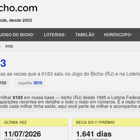
JOGO DO BICHO
LOTERIAS
TABELÃO
HORÓSCOPO
▾
▾
▾
0153
53
das as vezes que a 0153 saiu no Jogo do Bicho (RJ) e na Loteri
153
espelho
3510
 milhar
0153
em nossa base — bicho (RJ) desde 1995 e Loteria Feder
aparições recentes em detalhe e todo o resto em números. É a visão 
ndo cada milhar tinha saído; aqui você parte da milhar e acompanha a 
ÚLTIMA VEZ
SECA DO 1º PRÊMIO
11/07/2026
1.641 dias
PTM · 5º prêmio
desde 08/02/2022