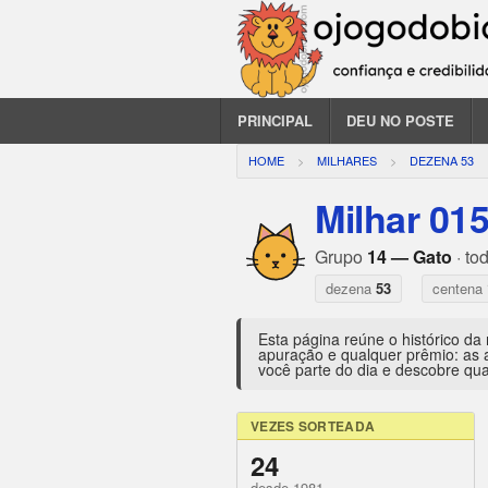
PRINCIPAL
DEU NO POSTE
HOME
MILHARES
DEZENA 53
Milhar 01
Grupo
14 — Gato
· to
dezena
53
centena
Esta página reúne o histórico da
apuração e qualquer prêmio: as 
você parte do dia e descobre qua
VEZES SORTEADA
24
desde 1981