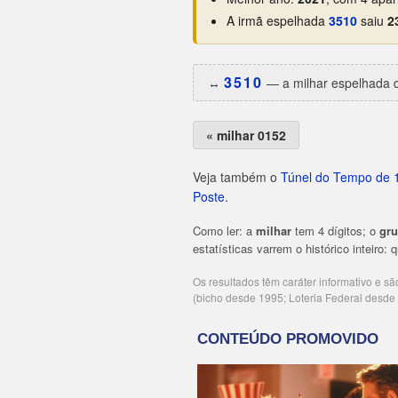
A irmã espelhada
3510
saiu
2
3510
↔️
— a milhar espelhada d
« milhar 0152
Veja também o
Túnel do Tempo de 
Poste
.
Como ler: a
milhar
tem 4 dígitos; o
gr
estatísticas varrem o histórico inteiro:
Os resultados têm caráter informativo e s
(bicho desde 1995; Loteria Federal desd
Publicidade