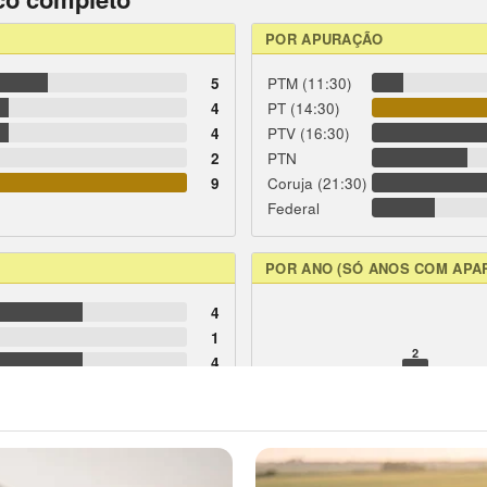
POR APURAÇÃO
5
PTM (11:30)
4
PT (14:30)
4
PTV (16:30)
2
PTN
9
Coruja (21:30)
Federal
POR ANO (SÓ ANOS COM APA
4
1
2
4
1
1
1
1
1
1
1
2
5
81
83
98
04
06
07
08
10
2
6