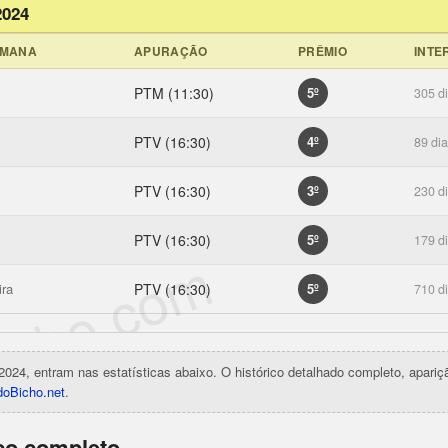
2024
EMANA
APURAÇÃO
PRÊMIO
INTE
PTM (11:30)
5º
305 d
PTV (16:30)
4º
89 di
PTV (16:30)
3º
230 d
PTV (16:30)
5º
179 d
icho.com
ira
PTV (16:30)
5º
710 d
2024, entram nas estatísticas abaixo. O histórico detalhado completo, apari
oBicho.net
.
ico completo