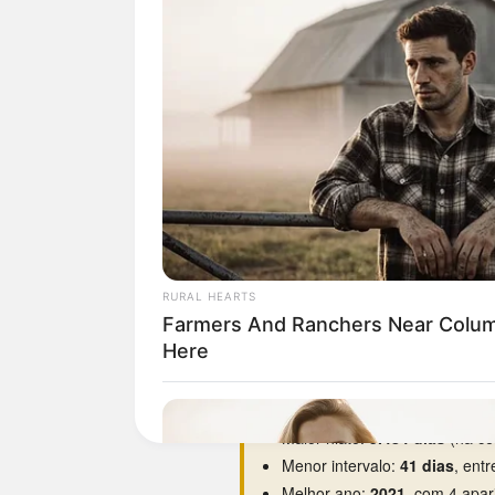
Curiosidades da 0153
O dia da semana preferido é
Estreou na base em
29/08/19
Maior hiato:
5.484 dias
(há ce
Menor intervalo:
41 dias
, ent
Melhor ano:
2021
, com 4 apar