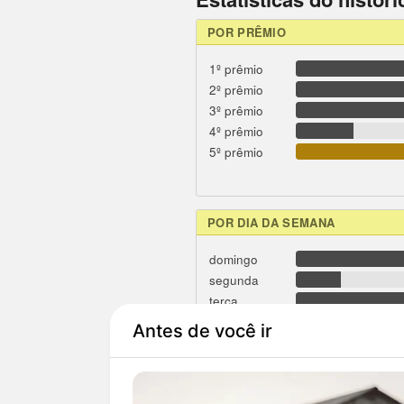
POR PRÊMIO
1º prêmio
2º prêmio
3º prêmio
4º prêmio
5º prêmio
POR DIA DA SEMANA
domingo
segunda
terça
quarta
quinta
sexta
sábado