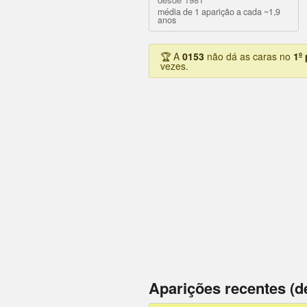
média de 1 aparição a cada ~1,9
anos
🏆 A
0153
não dá as caras no
1º
vezes.
Aparições recentes (d