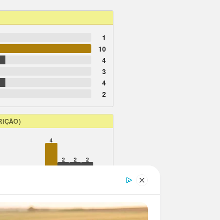
1
10
4
3
4
2
RIÇÃO)
4
2
2
2
1
1
1
1
1
13
17
18
20
21
22
24
25
26