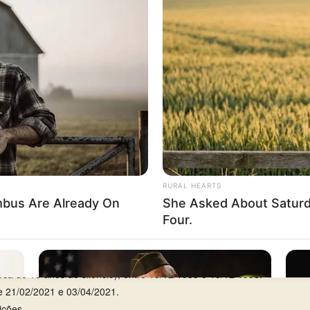
sábado
, com 6 aparições em 24.
81
(Federal, 2º prêmio).
rca de 15 anos de silêncio), entre 10/12/1983 e 15/12/1998.
re 21/02/2021 e 03/04/2021.
ições.