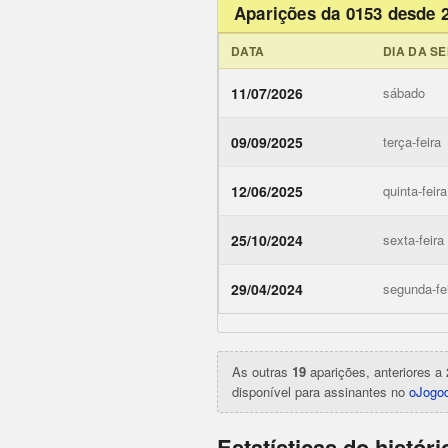
Aparições da 0153 desde 
DATA
DIA DA S
11/07/2026
sábado
09/09/2025
terça-feira
12/06/2025
quinta-feira
25/10/2024
sexta-feira
ojogodob
29/04/2024
segunda-fe
As outras
19
aparições, anteriores a 
disponível para assinantes no
oJogod
Estatísticas do histór