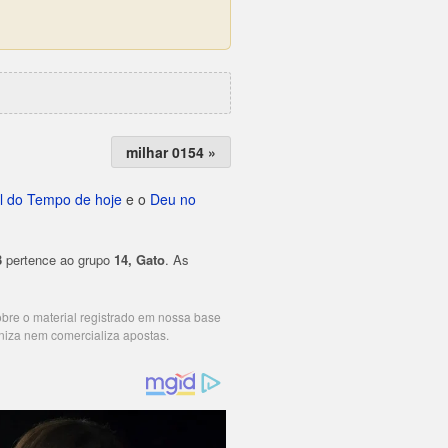
milhar 0154 »
l do Tempo de hoje
e o
Deu no
3
pertence ao grupo
14, Gato
. As
cobre o material registrado em nossa base
niza nem comercializa apostas.