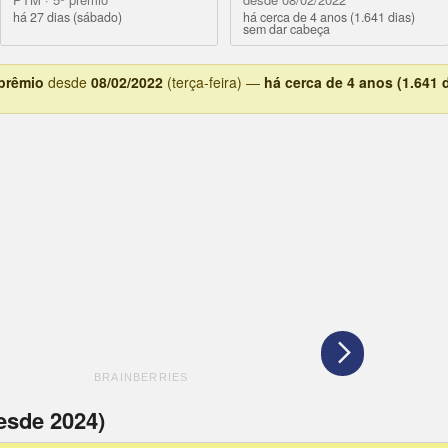
há 27 dias (sábado)
há cerca de 4 anos (1.641 dias)
sem dar cabeça
 prêmio
desde
08/02/2022
(terça-feira) —
há cerca de 4 anos (1.641 
esde 2024)