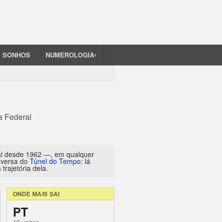
SONHOS
NUMEROLOGIA
▾
a Federal
al desde 1962 —, em qualquer
inversa do
Túnel do Tempo
: lá
trajetória dela.
ONDE MAIS SAI
PT
10 vezes