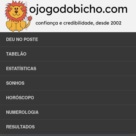
DEU NO POSTE
TABELÃO
ESTATÍSTICAS
SONHOS
HORÓSCOPO
NUMEROLOGIA
RESULTADOS