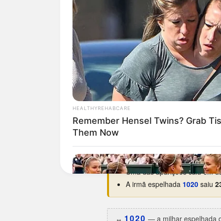
Curiosidades da 0201
O dia da semana preferido é
Estreou na base em
05/05/19
Maior hiato:
1.537 dias
(há ce
Melhor ano:
2008
, com 2 apar
Uma das aparições caiu em da
A irmã espelhada
1020
saiu
2
1020
↔️
— a milhar espelhada d