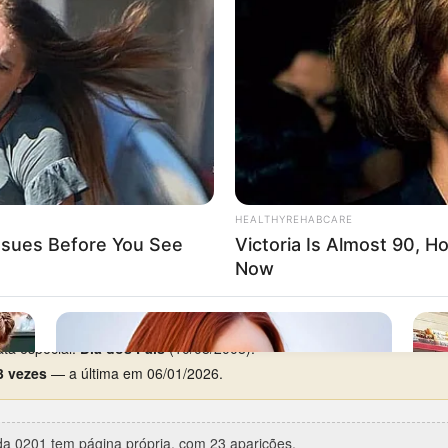
segunda-feira
, com 5 aparições em 16.
97
(Coruja, 1º prêmio) —
já como cabeça
.
rca de 4 anos de silêncio), entre 10/08/2008 e 25/10/2012.
ições.
ta especial:
Dia dos Pais
(10/08/2008).
3 vezes
— a última em 06/01/2026.
a 0201 tem página própria, com 23 aparições.