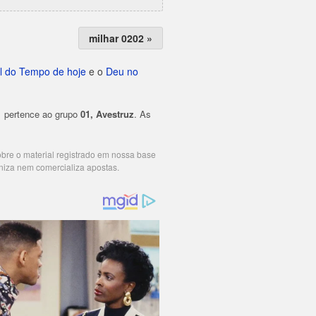
milhar 0202 »
l do Tempo de hoje
e o
Deu no
1
pertence ao grupo
01, Avestruz
. As
cobre o material registrado em nossa base
niza nem comercializa apostas.