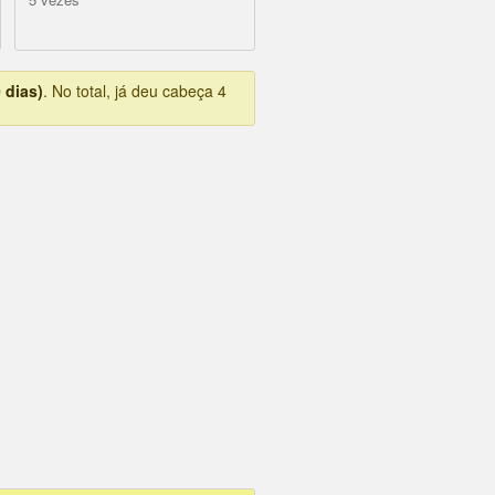
 dias)
. No total, já deu cabeça 4