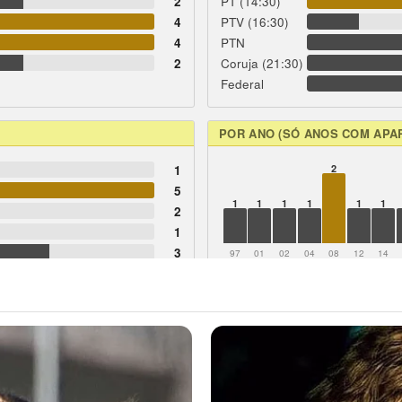
2
PT (14:30)
4
PTV (16:30)
4
PTN
2
Coruja (21:30)
Federal
POR ANO (SÓ ANOS COM APA
1
2
5
1
1
1
1
1
1
2
1
3
97
01
02
04
08
12
14
2
2