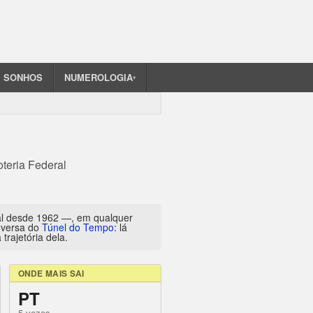
SONHOS
NUMEROLOGIA
▾
oteria Federal
al desde 1962 —, em qualquer
inversa do
Túnel do Tempo
: lá
trajetória dela.
ONDE MAIS SAI
PT
5 vezes