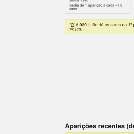
média de 1 aparição a cada ~1,8
anos
🏆 A
0201
não dá as caras no
1º
vezes.
Aparições recentes (d