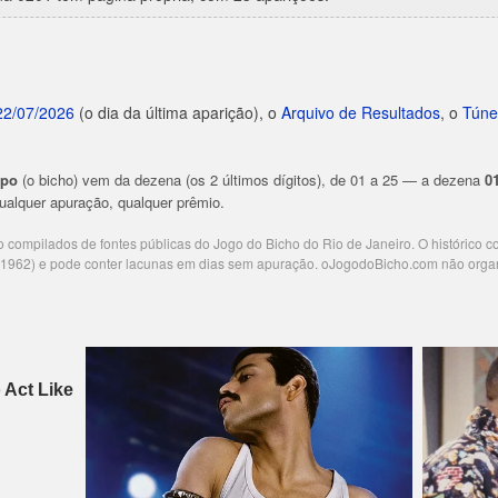
22/07/2026
(o dia da última aparição), o
Arquivo de Resultados
, o
Túne
upo
(o bicho) vem da dezena (os 2 últimos dígitos), de 01 a 25 — a dezena
0
 qualquer apuração, qualquer prêmio.
ão compilados de fontes públicas do Jogo do Bicho do Rio de Janeiro. O histórico 
e 1962) e pode conter lacunas em dias sem apuração. oJogodoBicho.com não orga