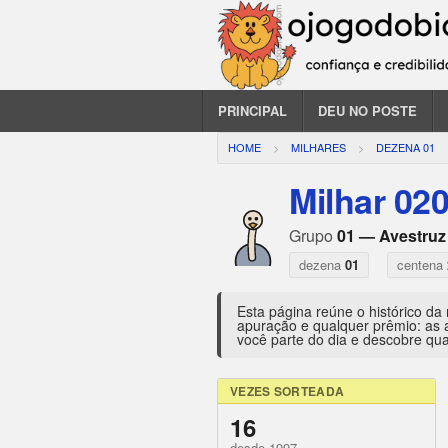
PRINCIPAL
DEU NO POSTE
HOME
MILHARES
DEZENA 01
Milhar 02
Grupo
01 — Avestruz
dezena
01
centena
Esta página reúne o histórico da
apuração e qualquer prêmio: as 
você parte do dia e descobre qua
VEZES SORTEADA
16
desde 1997