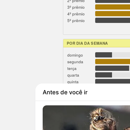
2º prêmio
3º prêmio
4º prêmio
5º prêmio
POR DIA DA SEMANA
domingo
segunda
terça
quarta
quinta
sexta
sábado