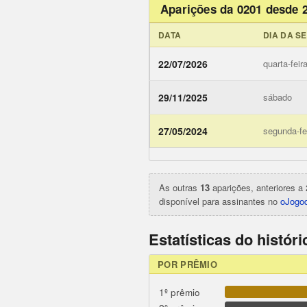
Aparições da 0201 desde 
DATA
DIA DA S
22/07/2026
quarta-feir
29/11/2025
sábado
ojogodob
27/05/2024
segunda-fe
As outras
13
aparições, anteriores a 
disponível para assinantes no
oJogod
Estatísticas do histór
POR PRÊMIO
1º prêmio