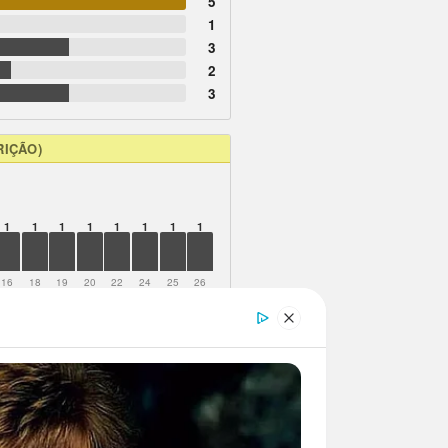
5
1
3
2
3
RIÇÃO)
1
1
1
1
1
1
1
1
16
18
19
20
22
24
25
26