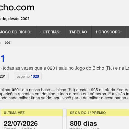
JOGO DO BICHO
LOTERIAS
TABELÃO
HORÓSCOPO
▾
▾
▾
0201
01
· todas as vezes que a 0201 saiu no Jogo do Bicho (RJ) e na L
201
espelho
1020
 milhar
0201
em nossa base — bicho (RJ) desde 1995 e Loteria Feder
aparições recentes em detalhe e todo o resto em números. É a visão 
ndo cada milhar tinha saído; aqui você parte da milhar e acompanha a 
ÚLTIMA VEZ
SECA DO 1º PRÊMIO
22/07/2026
800 dias
Federal · 5º prêmio
desde 27/05/2024