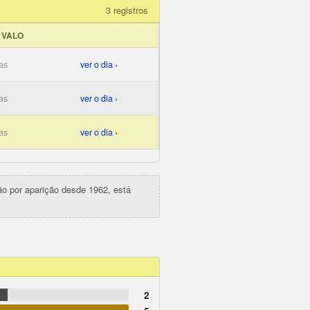
3 registros
RVALO
as
ver o dia ›
as
ver o dia ›
as
ver o dia ›
ção por aparição desde 1962, está
2