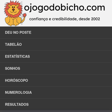
DEU NO POSTE
TABELÃO
ESTATÍSTICAS
SONHOS
HORÓSCOPO
NUMEROLOGIA
RESULTADOS