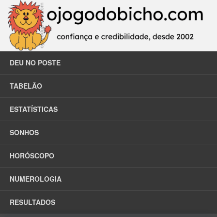
DEU NO POSTE
TABELÃO
ESTATÍSTICAS
SONHOS
HORÓSCOPO
NUMEROLOGIA
RESULTADOS