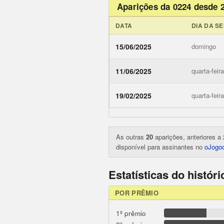
Aparições da 0224 desde 
DATA
DIA DA S
15/06/2025
domingo
11/06/2025
quarta-feira
ojogodob
19/02/2025
quarta-feira
As outras
20
aparições, anteriores a 
disponível para assinantes no
oJogod
Estatísticas do histór
POR PRÊMIO
1º prêmio