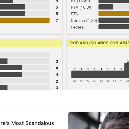
4
PT (14:30)
5
PTV (16:30)
5
PTN
7
Coruja (21:30)
Federal
POR ANO (SÓ ANOS COM APA
1
3
2
4
1
1
1
1
1
1
1
1
4
2
68
71
74
94
96
98
99
01
0
3
6