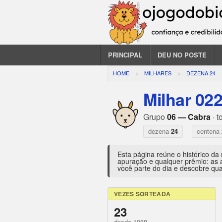
PRINCIPAL
DEU NO POSTE
HOME
MILHARES
DEZENA 24
Milhar 02
Grupo
06 — Cabra
· t
dezena
24
centena
Esta página reúne o histórico da
apuração e qualquer prêmio: as 
você parte do dia e descobre qua
VEZES SORTEADA
23
desde 1968