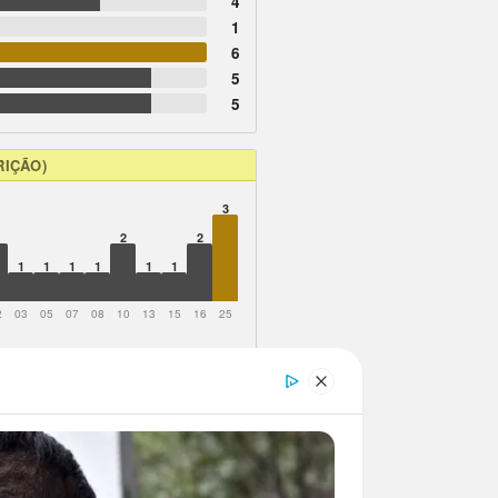
4
1
6
5
5
RIÇÃO)
3
2
2
1
1
1
1
1
1
2
03
05
07
08
10
13
15
16
25