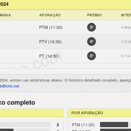
2024
EMANA
APURAÇÃO
PRÊMIO
INTE
PTM (11:30)
3º
4 dias
PTV (16:30)
4º
112 d
icho.com
PT (14:30)
5º
3.114
2024, entram nas estatísticas abaixo. O histórico detalhado completo, apari
oBicho.net
.
ico completo
POR APURAÇÃO
2
PTM (11:30)