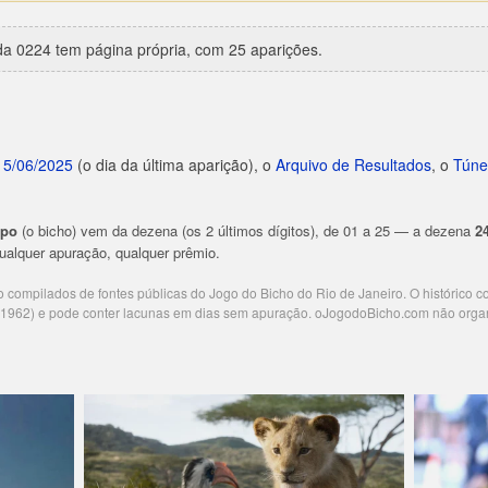
a 0224 tem página própria, com 25 aparições.
15/06/2025
(o dia da última aparição), o
Arquivo de Resultados
, o
Túne
upo
(o bicho) vem da dezena (os 2 últimos dígitos), de 01 a 25 — a dezena
2
 qualquer apuração, qualquer prêmio.
ão compilados de fontes públicas do Jogo do Bicho do Rio de Janeiro. O histórico 
e 1962) e pode conter lacunas em dias sem apuração. oJogodoBicho.com não orga