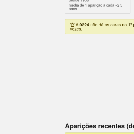
média de 1 aparição a cada ~2,5
anos
🏆 A
0224
não dá as caras no
1º
vezes.
Aparições recentes (d