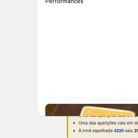
Curiosidades da 0224
O dia da semana preferido é
Estreou na base em
18/09/19
Maior hiato:
7.252 dias
(há ce
Menor intervalo:
4 dias
, entr
Melhor ano:
2025
, com 3 apar
Uma das aparições caiu em da
Uma das aparições caiu em da
A irmã espelhada
4220
saiu
2