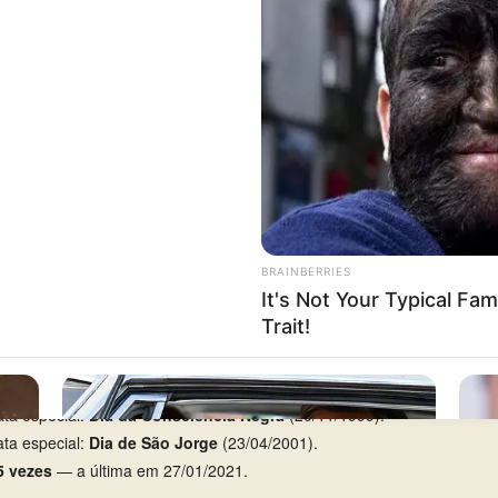
sábado
, com 6 aparições em 23.
68
(Federal, 5º prêmio).
rca de 20 anos de silêncio), entre 18/05/1974 e 26/03/1994.
e 11/06/2025 e 15/06/2025.
ições.
ta especial:
Dia da Consciência Negra
(20/11/1999).
ta especial:
Dia de São Jorge
(23/04/2001).
5 vezes
— a última em 27/01/2021.