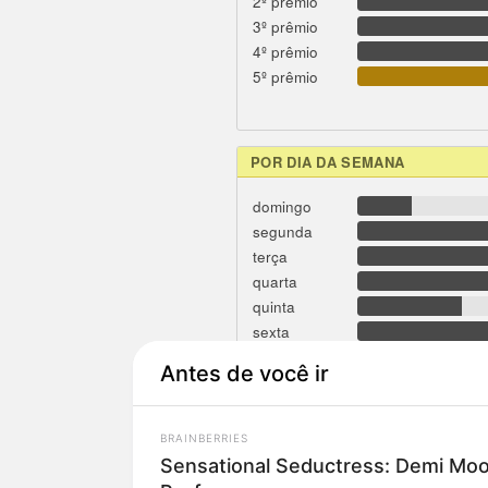
2º prêmio
3º prêmio
4º prêmio
5º prêmio
POR DIA DA SEMANA
domingo
segunda
terça
quarta
quinta
sexta
sábado