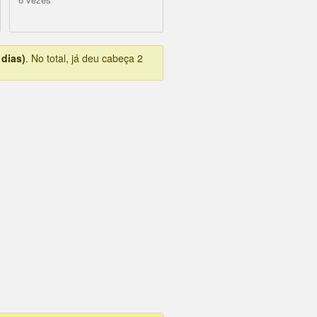
 dias)
. No total, já deu cabeça 2