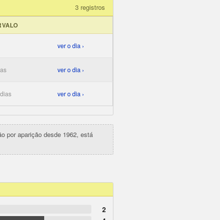
3 registros
RVALO
ver o dia ›
ias
ver o dia ›
 dias
ver o dia ›
ção por aparição desde 1962, está
2