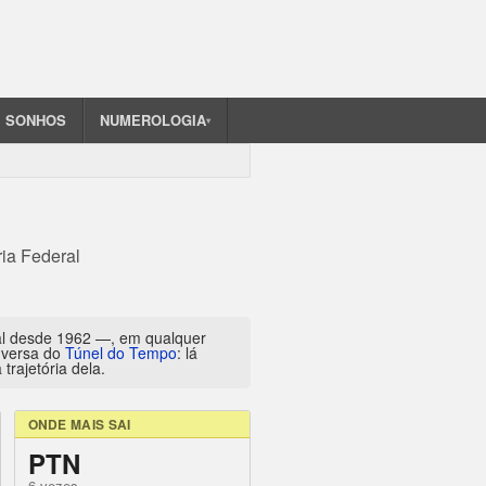
SONHOS
NUMEROLOGIA
▾
ria Federal
al desde 1962 —, em qualquer
inversa do
Túnel do Tempo
: lá
trajetória dela.
ONDE MAIS SAI
PTN
6 vezes