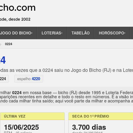
JOGO DO BICHO
LOTERIAS
TABELÃO
HORÓSCOPO
▾
▾
▾
0224
24
odas as vezes que a 0224 saiu no Jogo do Bicho (RJ) e na Lote
224
espelho
4220
 milhar
0224
em nossa base — bicho (RJ) desde 1995 e Loteria Feder
aparições recentes em detalhe e todo o resto em números. É a visão 
ndo cada milhar tinha saído; aqui você parte da milhar e acompanha a 
ÚLTIMA VEZ
SECA DO 1º PRÊMIO
15/06/2025
3.700 dias
PTM · 3º prêmio
desde 21/06/2016