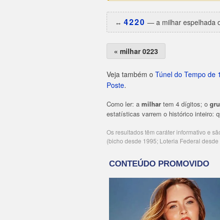
4220
↔️
— a milhar espelhada d
« milhar 0223
Veja também o
Túnel do Tempo de 
Poste
.
Como ler: a
milhar
tem 4 dígitos; o
gr
estatísticas varrem o histórico inteiro:
Os resultados têm caráter informativo e s
(bicho desde 1995; Loteria Federal desd
Publicidade