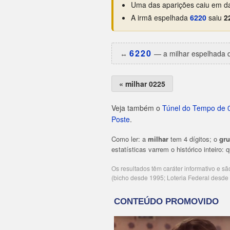
Uma das aparições caiu em da
A irmã espelhada
6220
saiu
2
6220
↔️
— a milhar espelhada d
« milhar 0225
Veja também o
Túnel do Tempo de 
Poste
.
Como ler: a
milhar
tem 4 dígitos; o
gr
estatísticas varrem o histórico inteiro:
Os resultados têm caráter informativo e s
(bicho desde 1995; Loteria Federal desd
Publicidade