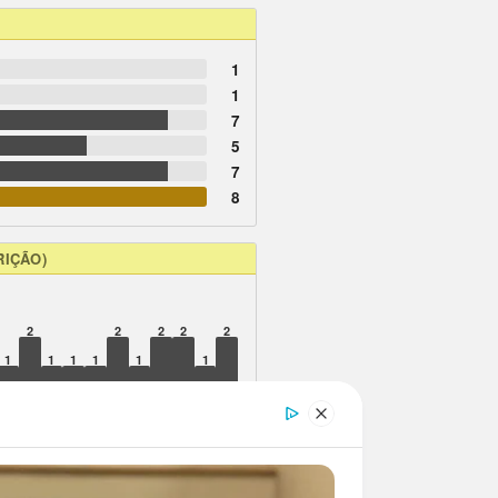
1
1
7
5
7
8
RIÇÃO)
2
2
2
2
2
1
1
1
1
1
1
09
11
13
14
16
17
20
22
24
25
26