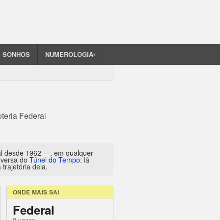
SONHOS
NUMEROLOGIA
▾
teria Federal
al desde 1962 —, em qualquer
inversa do
Túnel do Tempo
: lá
trajetória dela.
ONDE MAIS SAI
Federal
8 vezes