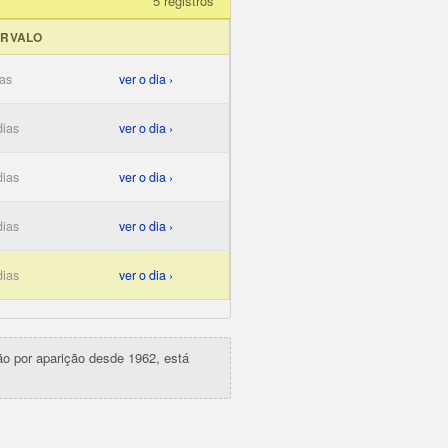
5 registros
ERVALO
ias
ver o dia ›
dias
ver o dia ›
dias
ver o dia ›
dias
ver o dia ›
dias
ver o dia ›
ção por aparição desde 1962, está