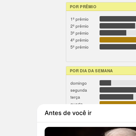
POR PRÊMIO
1º prêmio
2º prêmio
3º prêmio
4º prêmio
5º prêmio
POR DIA DA SEMANA
domingo
segunda
terça
quarta
quinta
sexta
sábado