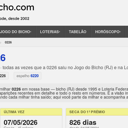
JOGO DO BICHO
LOTERIAS
TABELÃO
HORÓSCOPO
▾
▾
▾
0226
26
· todas as vezes que a 0226 saiu no Jogo do Bicho (RJ) e na Lo
226
espelho
6220
 milhar
0226
em nossa base — bicho (RJ) desde 1995 e Loteria Feder
aparições recentes em detalhe e todo o resto em números. É a visão 
ndo cada milhar tinha saído; aqui você parte da milhar e acompanha a 
ÚLTIMA VEZ
SECA DO 1º PRÊMIO
07/05/2026
826 dias
Coruja · 4º prêmio
desde 04/05/2024