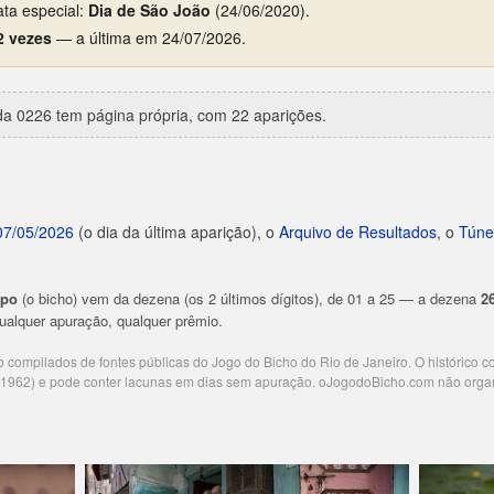
ta especial:
Dia de São João
(24/06/2020).
2 vezes
— a última em 24/07/2026.
a 0226 tem página própria, com 22 aparições.
07/05/2026
(o dia da última aparição), o
Arquivo de Resultados
, o
Túne
upo
(o bicho) vem da dezena (os 2 últimos dígitos), de 01 a 25 — a dezena
2
 qualquer apuração, qualquer prêmio.
ão compilados de fontes públicas do Jogo do Bicho do Rio de Janeiro. O histórico 
e 1962) e pode conter lacunas em dias sem apuração. oJogodoBicho.com não orga