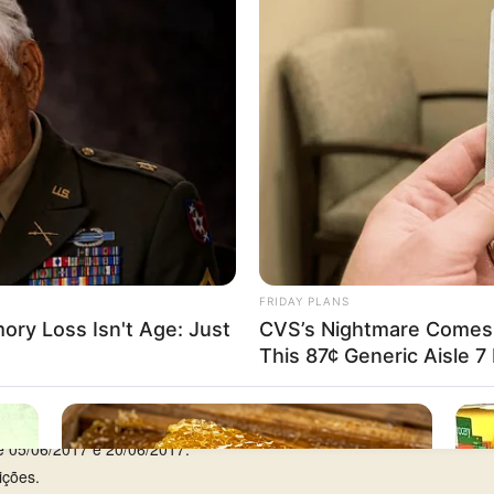
uarta-feira
, com 8 aparições em 29.
81
(Federal, 1º prêmio) —
já como cabeça
.
rca de 7 anos de silêncio), entre 25/04/1984 e 10/11/1990.
re 05/06/2017 e 20/06/2017.
ições.