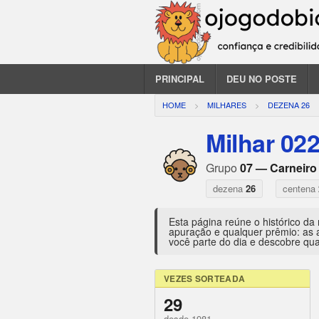
PRINCIPAL
DEU NO POSTE
HOME
MILHARES
DEZENA 26
Milhar 02
Grupo
07 — Carneiro
dezena
26
centena
Esta página reúne o histórico da
apuração e qualquer prêmio: as 
você parte do dia e descobre qua
VEZES SORTEADA
29
desde 1981