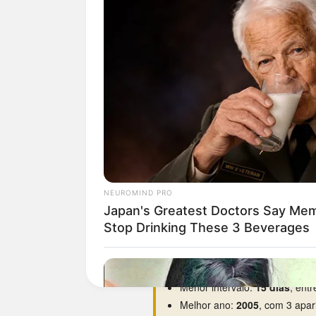
Curiosidades da 0226
O dia da semana preferido é
q
Estreou na base em
23/09/19
Maior hiato:
2.390 dias
(há ce
Menor intervalo:
15 dias
, ent
Melhor ano:
2005
, com 3 apar