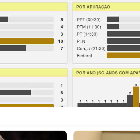
POR APURAÇÃO
5
PPT (09:30)
4
PTM (11:30)
3
PT (14:30)
10
PTN
7
Coruja (21:30)
Federal
POR ANO (SÓ ANOS COM APA
1
3
6
2
3
1
1
1
1
1
1
1
1
8
2
81
84
90
96
97
98
00
01
04
05
3
6