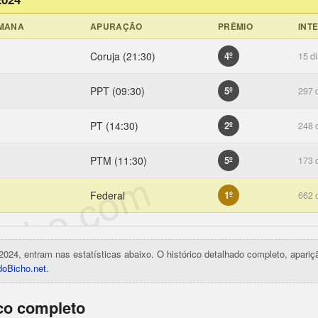
EMANA
APURAÇÃO
PRÊMIO
INT
Coruja (21:30)
4º
15 d
PPT (09:30)
5º
297 
PT (14:30)
2º
248 
PTM (11:30)
5º
173 
icho.com
Federal
1º
662 
2024, entram nas estatísticas abaixo. O histórico detalhado completo, apari
oBicho.net
.
ico completo