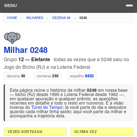
MENU
HOME
MILHARES
DEZENA 48
0248
Milhar 0248
Grupo
12 — Elefante
· todas as vezes que a 0248 saiu no
Jogo do Bicho (RJ) e na Loteria Federal
dezena
48
centena
248
espelho
8420
Esta página reúne o histórico da milhar
0248
em nossa base
— bicho (RJ) desde 1995 e Loteria Federal desde 1962 —,
em qualquer apuração e qualquer prêmio: as aparições
recentes em detalhe e todo o resto em números. É a visão
inversa do
Túnel do Tempo
: lá você parte do dia e descobre
quando cada milhar tinha saído; aqui você parte da milhar e
acompanha a trajetória dela.
VEZES SORTEADA
ÚLTIMA VEZ