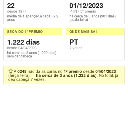
22
01/12/2023
desde 1977
PTN · 5º prêmio
média de 1 aparição a cada ~2,2
há cerca de 3 anos (981 dias)
anos
(sexta-feira)
SECA DO 1º PRÊMIO
ONDE MAIS SAI
1.222 dias
PT
desde 04/04/2023
7 vezes
há cerca de 3 anos (1.222 dias)
sem dar cabeça
🏆 A
0248
não dá as caras no
1º prêmio
desde
04/04/2023
(terça-feira) —
há cerca de 3 anos (1.222 dias)
. No total, já
deu cabeça 7 vezes.