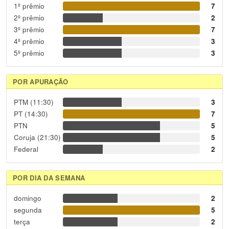
1º prêmio
7
2º prêmio
2
3º prêmio
7
4º prêmio
3
5º prêmio
3
POR APURAÇÃO
PTM (11:30)
3
PT (14:30)
7
PTN
5
Coruja (21:30)
5
Federal
2
POR DIA DA SEMANA
domingo
2
segunda
5
terça
2