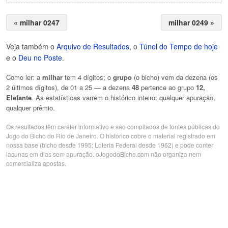
« milhar 0247
milhar 0249 »
Veja também o
Arquivo de Resultados
, o
Túnel do Tempo de hoje
e o
Deu no Poste
.
Como ler: a
milhar
tem 4 dígitos; o
grupo
(o bicho) vem da dezena (os
2 últimos dígitos), de 01 a 25 — a dezena
48
pertence ao grupo
12,
Elefante
. As estatísticas varrem o histórico inteiro: qualquer apuração,
qualquer prêmio.
Os resultados têm caráter informativo e são compilados de fontes públicas do
Jogo do Bicho do Rio de Janeiro. O histórico cobre o material registrado em
nossa base (bicho desde 1995; Loteria Federal desde 1962) e pode conter
lacunas em dias sem apuração. oJogodoBicho.com não organiza nem
comercializa apostas.
Publicidade