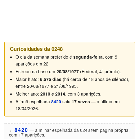
Curiosidades da 0248
O dia da semana preferido é
segunda-feira
, com 5
aparições em 22.
Estreou na base em
20/08/1977
(Federal, 4º prêmio).
Maior hiato:
6.575 dias
(há cerca de 18 anos de silêncio),
entre 20/08/1977 e 21/08/1995.
Melhor ano:
2010 e 2014
, com 3 aparições.
A irmã espelhada
8420
saiu
17 vezes
— a última em
18/04/2026.
8420
↔️
— a milhar espelhada da 0248 tem página própria,
com 17 aparições.