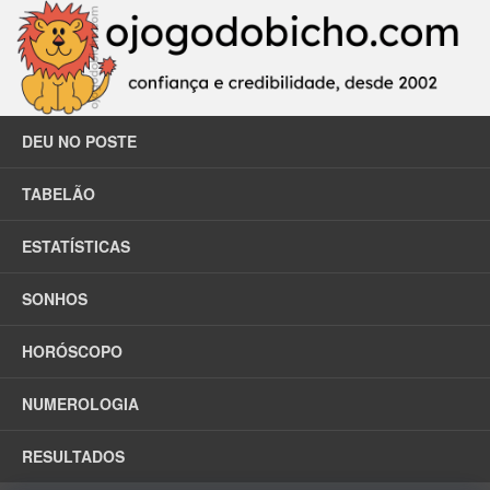
DEU NO POSTE
TABELÃO
ESTATÍSTICAS
SONHOS
HORÓSCOPO
NUMEROLOGIA
RESULTADOS