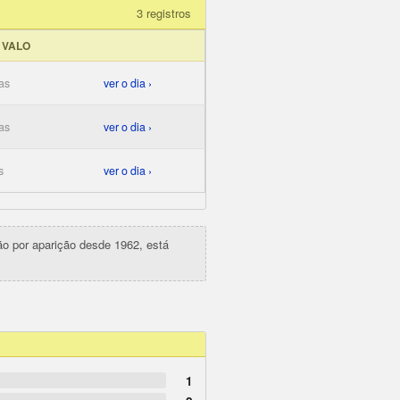
3 registros
RVALO
as
ver o dia ›
as
ver o dia ›
s
ver o dia ›
ção por aparição desde 1962, está
1