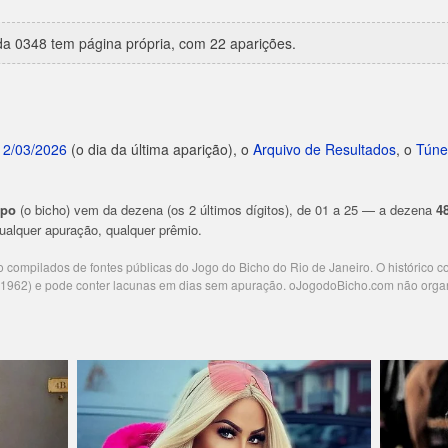
a 0348 tem página própria, com 22 aparições.
12/03/2026
(o dia da última aparição), o
Arquivo de Resultados
, o
Túne
upo
(o bicho) vem da dezena (os 2 últimos dígitos), de 01 a 25 — a dezena
4
 qualquer apuração, qualquer prêmio.
ão compilados de fontes públicas do Jogo do Bicho do Rio de Janeiro. O histórico 
e 1962) e pode conter lacunas em dias sem apuração. oJogodoBicho.com não orga