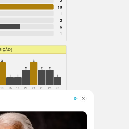
2
10
1
2
6
1
RIÇÃO)
3
3
2
2
2
1
1
1
14
15
16
20
21
23
24
26