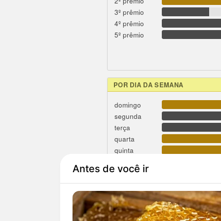
2º prêmio
3º prêmio
4º prêmio
5º prêmio
POR DIA DA SEMANA
domingo
segunda
terça
quarta
quinta
sexta
sábado