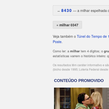
8430
↔️
— a milhar espelhada d
« milhar 0347
Veja também o
Túnel do Tempo de 
Poste
.
Como ler: a
milhar
tem 4 dígitos; o
gr
estatísticas varrem o histórico inteiro:
Os resultados têm caráter informativo e s
(bicho desde 1995; Loteria Federal desd
Publicidade