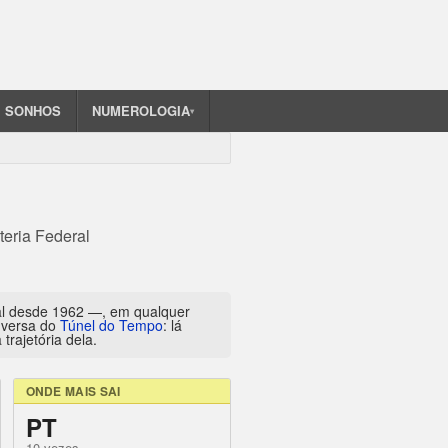
SONHOS
NUMEROLOGIA
▾
teria Federal
al desde 1962 —, em qualquer
inversa do
Túnel do Tempo
: lá
trajetória dela.
ONDE MAIS SAI
PT
10 vezes