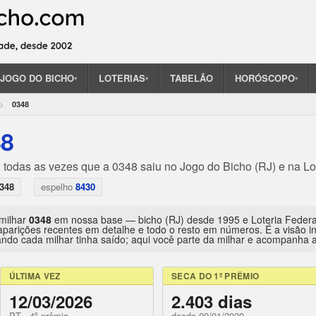
JOGO DO BICHO
LOTERIAS
TABELÃO
HORÓSCOPO
▾
▾
▾
0348
48
· todas as vezes que a 0348 saiu no Jogo do Bicho (RJ) e na Lo
348
espelho
8430
 milhar
0348
em nossa base — bicho (RJ) desde 1995 e Loteria Feder
aparições recentes em detalhe e todo o resto em números. É a visão 
ndo cada milhar tinha saído; aqui você parte da milhar e acompanha a 
ÚLTIMA VEZ
SECA DO 1º PRÊMIO
12/03/2026
2.403 dias
PT · 4º prêmio
desde 09/01/2020