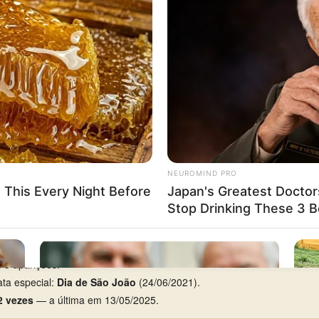
domingo
, com 4 aparições em 23.
95
(PT, 3º prêmio).
rca de 7 anos de silêncio), entre 24/03/2007 e 08/02/2014.
re 09/08/2021 e 19/08/2021.
 3 aparições.
ta especial:
Dia de São João
(24/06/2021).
2 vezes
— a última em 13/05/2025.