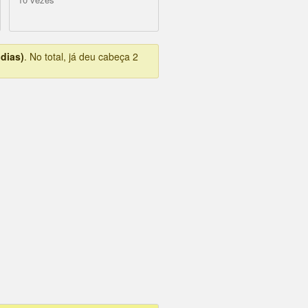
 dias)
. No total, já deu cabeça 2