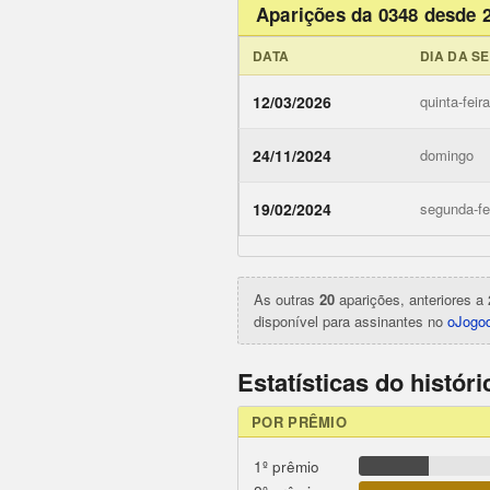
Aparições da 0348 desde 
DATA
DIA DA S
12/03/2026
quinta-feira
24/11/2024
domingo
ojogodob
19/02/2024
segunda-fe
As outras
20
aparições, anteriores a 
disponível para assinantes no
oJogod
Estatísticas do histór
POR PRÊMIO
1º prêmio