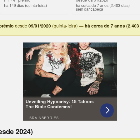
há 149 dias (quinta-feira)
há cerca de 7 anos (2.403 dias)
sem dar cabeça
 prêmio
desde
09/01/2020
(quinta-feira) —
há cerca de 7 anos (2.403
esde 2024)