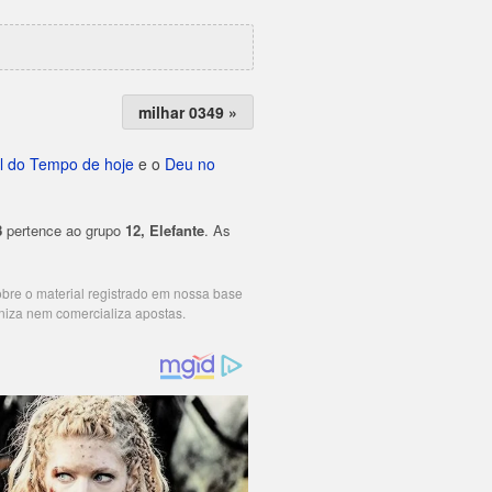
milhar 0349 »
l do Tempo de hoje
e o
Deu no
8
pertence ao grupo
12, Elefante
. As
cobre o material registrado em nossa base
niza nem comercializa apostas.