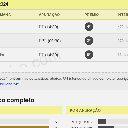
2024
EMANA
APURAÇÃO
PRÊMIO
INTE
PT (14:30)
4º
473 di
PPT (09:30)
2º
279 di
icho.com
ira
PT (14:30)
5º
68 dia
2024, entram nas estatísticas abaixo. O histórico detalhado completo, apari
oBicho.net
.
ico completo
POR APURAÇÃO
2
PPT (09:30)