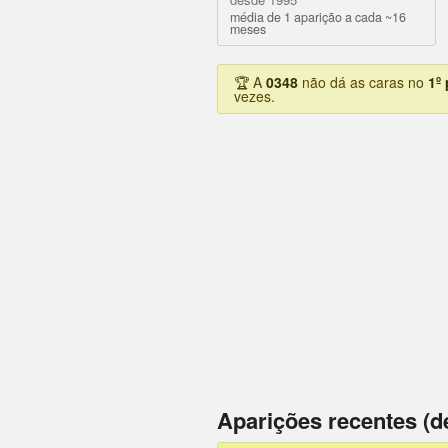
média de 1 aparição a cada ~16
meses
🏆 A
0348
não dá as caras no
1º
vezes.
Aparições recentes (d