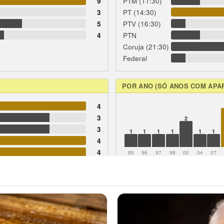
9
PTM (11:30)
3
PT (14:30)
5
PTV (16:30)
4
PTN
Coruja (21:30)
Federal
POR ANO (SÓ ANOS COM APA
4
3
2
3
1
1
1
1
1
1
4
4
95
96
97
98
00
04
07
2
3