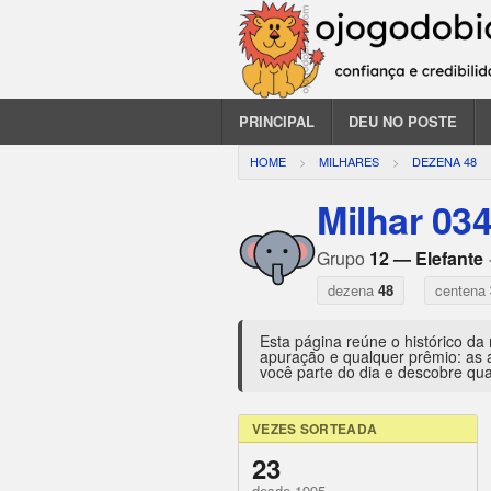
PRINCIPAL
DEU NO POSTE
HOME
MILHARES
DEZENA 48
Milhar 03
Grupo
12 — Elefante
dezena
48
centena
Esta página reúne o histórico da
apuração e qualquer prêmio: as 
você parte do dia e descobre qua
VEZES SORTEADA
23
desde 1995