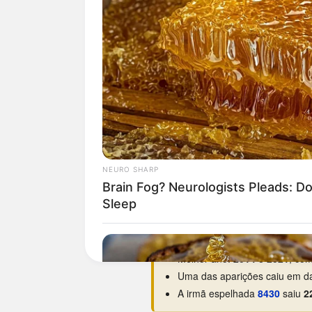
Curiosidades da 0348
O dia da semana preferido é
Estreou na base em
04/06/19
Maior hiato:
2.513 dias
(há ce
Menor intervalo:
10 dias
, ent
Melhor ano:
2014 e 2021
, com
Uma das aparições caiu em da
A irmã espelhada
8430
saiu
2