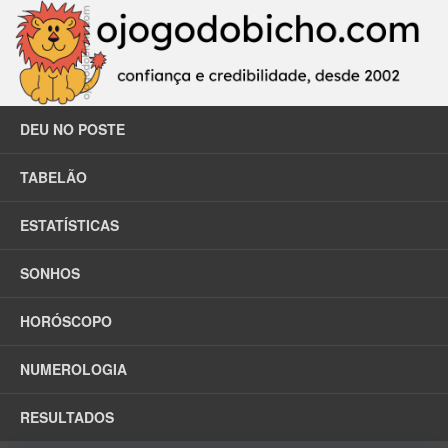
DEU NO POSTE
TABELÃO
ESTATÍSTICAS
SONHOS
HORÓSCOPO
NUMEROLOGIA
RESULTADOS