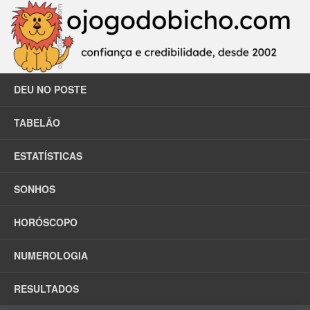
DEU NO POSTE
TABELÃO
ESTATÍSTICAS
SONHOS
HORÓSCOPO
NUMEROLOGIA
RESULTADOS