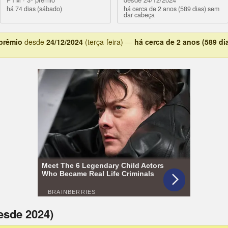
há 74 dias (sábado)
há cerca de 2 anos (589 dias) sem
dar cabeça
 prêmio
desde
24/12/2024
(terça-feira) —
há cerca de 2 anos (589 di
esde 2024)