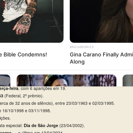
erça-feira
, com 6 aparições em 19.
63
(Federal, 2º prêmio).
erca de 32 anos de silêncio), entre 23/03/1963 e 02/03/1995.
re 16/10/1998 e 03/11/1998.
ições.
ta especial:
Dia de São Jorge
(23/04/2002).
 vezes
— a última em 13/04/2024.