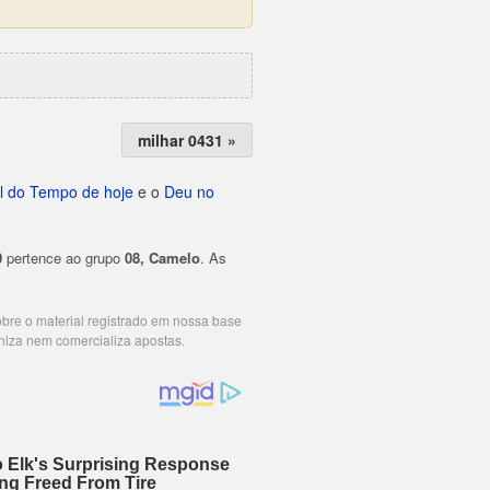
milhar 0431 »
l do Tempo de hoje
e o
Deu no
0
pertence ao grupo
08, Camelo
. As
cobre o material registrado em nossa base
niza nem comercializa apostas.