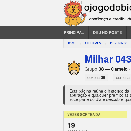
PRINCIPAL
DEU NO POSTE
HOME
MILHARES
DEZENA 30
Milhar 04
Grupo
08 — Camelo
·
dezena
30
centena
Esta página reúne o histórico da
apuração e qualquer prêmio: as 
você parte do dia e descobre qua
VEZES SORTEADA
19
desde 1963