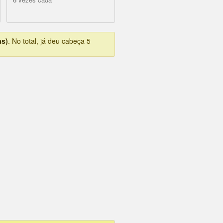
as)
. No total, já deu cabeça 5