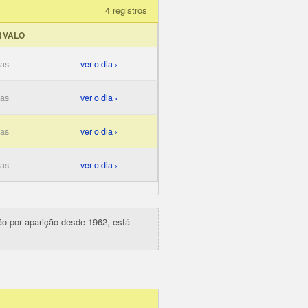
4 registros
RVALO
ias
ver o dia ›
ias
ver o dia ›
ias
ver o dia ›
ias
ver o dia ›
ção por aparição desde 1962, está