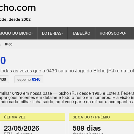
JOGO DO BICHO
LOTERIAS
TABELÃO
HORÓSCOPO
▾
▾
▾
0430
30
 todas as vezes que a 0430 saiu no Jogo do Bicho (RJ) e na Lot
430
espelho
0340
 milhar
0430
em nossa base — bicho (RJ) desde 1995 e Loteria Feder
aparições recentes em detalhe e todo o resto em números. É a visão 
ndo cada milhar tinha saído; aqui você parte da milhar e acompanha a 
ÚLTIMA VEZ
SECA DO 1º PRÊMIO
23/05/2026
589 dias
PTM · 3º prêmio
desde 24/12/2024