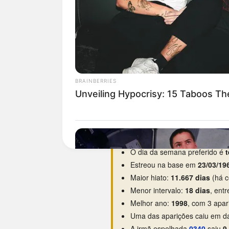
Curiosidades da 0430
O dia da semana preferido é
t
Estreou na base em
23/03/19
Maior hiato:
11.667 dias
(há c
Menor intervalo:
18 dias
, ent
Melhor ano:
1998
, com 3 apar
Uma das aparições caiu em da
A irmã espelhada
0340
saiu
9