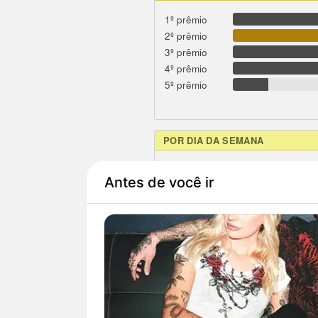
1º prêmio
2º prêmio
3º prêmio
4º prêmio
5º prêmio
POR DIA DA SEMANA
domingo
segunda
terça
quarta
quinta
sexta
sábado