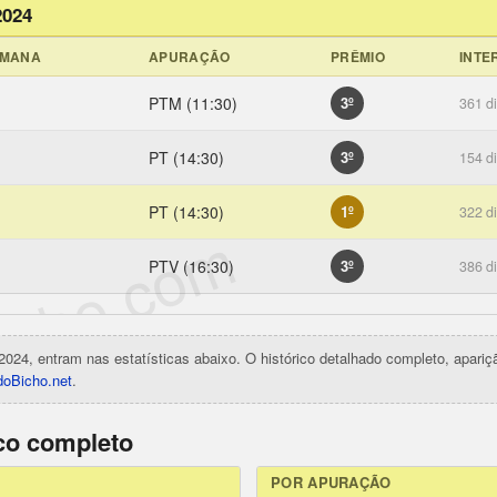
2024
EMANA
APURAÇÃO
PRÊMIO
INTE
PTM (11:30)
3º
361 d
PT (14:30)
3º
154 d
PT (14:30)
1º
322 d
icho.com
PTV (16:30)
3º
386 d
2024, entram nas estatísticas abaixo. O histórico detalhado completo, apari
oBicho.net
.
ico completo
POR APURAÇÃO