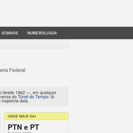
SONHOS
NUMEROLOGIA
▾
eria Federal
al desde 1962 —, em qualquer
inversa do
Túnel do Tempo
: lá
trajetória dela.
ONDE MAIS SAI
PTN e PT
6 vezes cada