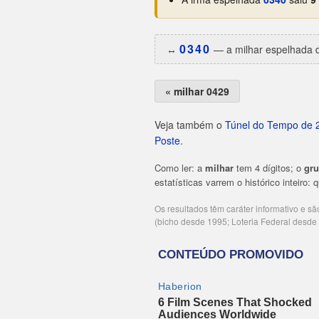
0340
↔️
— a milhar espelhada d
« milhar 0429
Veja também o
Túnel do Tempo de 
Poste
.
Como ler: a
milhar
tem 4 dígitos; o
gr
estatísticas varrem o histórico inteiro:
Os resultados têm caráter informativo e s
(bicho desde 1995; Loteria Federal desd
Publicidade