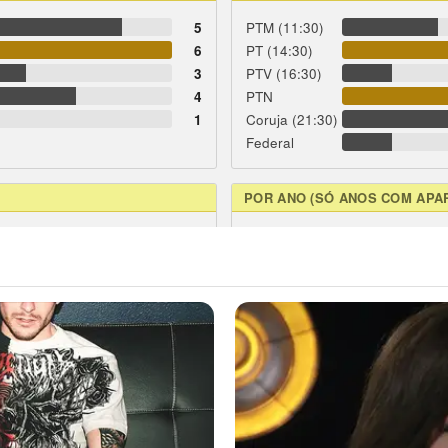
5
PTM (11:30)
6
PT (14:30)
3
PTV (16:30)
4
PTN
1
Coruja (21:30)
Federal
POR ANO (SÓ ANOS COM APA
1
3
3
6
1
1
1
1
1
1
1
1
1
63
95
96
98
01
02
03
0
5
2