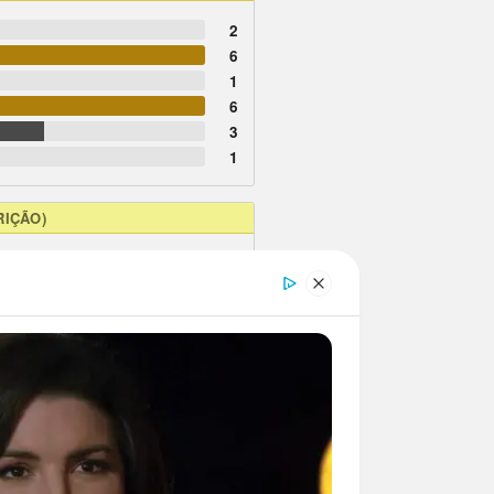
2
6
1
6
3
1
RIÇÃO)
2
1
1
1
1
1
1
1
7
15
18
21
22
23
24
25
26