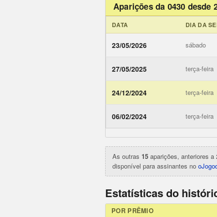
Aparições da 0430 desde 
DATA
DIA DA S
23/05/2026
sábado
27/05/2025
terça-feira
24/12/2024
terça-feira
ojogodob
06/02/2024
terça-feira
As outras
15
aparições, anteriores a 
disponível para assinantes no
oJogod
Estatísticas do histór
POR PRÊMIO