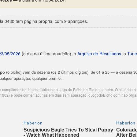
a 0430 tem página própria, com 9 aparições.
23/05/2026
(o dia da última aparição), o
Arquivo de Resultados
, o
Túne
upo
(o bicho) vem da dezena (os 2 últimos dígitos), de 01 a 25 — a dezena
3
 qualquer apuração, qualquer prêmio.
ão compilados de fontes públicas do Jogo do Bicho do Rio de Janeiro. O histórico 
e 1962) e pode conter lacunas em dias sem apuração. oJogodoBicho.com não orga