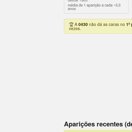
média de 1 aparição a cada ~3,3
anos
🏆 A
0430
não dá as caras no
1º
vezes.
Aparições recentes (d