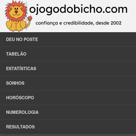
DEU NO POSTE
TABELÃO
ESTATÍSTICAS
SONHOS
HORÓSCOPO
NUMEROLOGIA
RESULTADOS