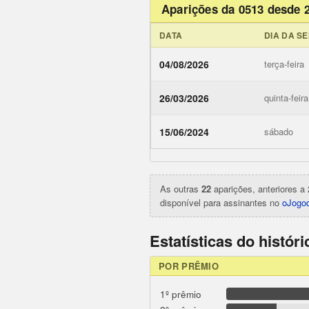
Aparições da 0513 desde 
DATA
DIA DA S
04/08/2026
terça-feira
26/03/2026
quinta-feira
ojogodob
15/06/2024
sábado
As outras
22
aparições, anteriores a 
disponível para assinantes no
oJogod
Estatísticas do histór
POR PRÊMIO
1º prêmio