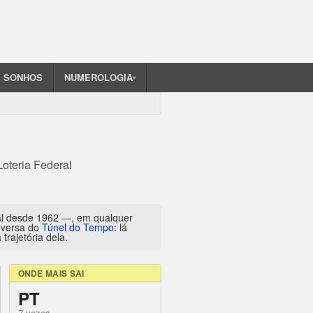
SONHOS
NUMEROLOGIA
▾
Loteria Federal
al desde 1962 —, em qualquer
inversa do
Túnel do Tempo
: lá
trajetória dela.
ONDE MAIS SAI
PT
7 vezes