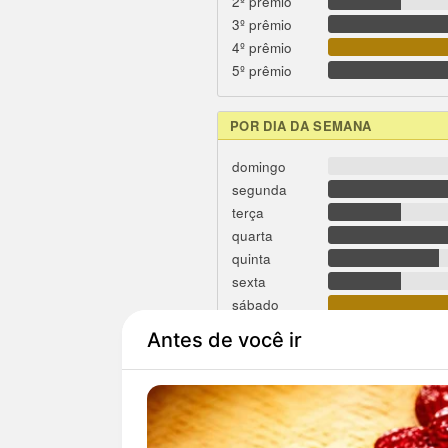
2º prêmio
3º prêmio
4º prêmio
5º prêmio
POR DIA DA SEMANA
domingo
segunda
terça
quarta
quinta
sexta
sábado