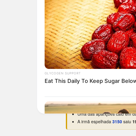
Curiosidades da 0513
Nunca saiu no PTN das 18:
Nunca saiu num domingo.
O
Estreou na base em
11/10/19
Maior hiato:
1.442 dias
(há ce
Menor intervalo:
34 dias
, ent
Melhor ano:
2000 e 2014
, com
Uma das aparições caiu em da
A irmã espelhada
3150
saiu
1