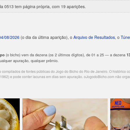
a 0513 tem página própria, com 19 aparições.
04/08/2026
(o dia da última aparição), o
Arquivo de Resultados
, o
Túne
upo
(o bicho) vem da dezena (os 2 últimos dígitos), de 01 a 25 — a dezena
1
 qualquer apuração, qualquer prêmio.
ão compilados de fontes públicas do Jogo do Bicho do Rio de Janeiro. O histórico 
e 1962) e pode conter lacunas em dias sem apuração. oJogodoBicho.com não orga