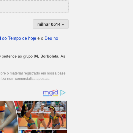
milhar 0514 »
l do Tempo de hoje
e o
Deu no
3
pertence ao grupo
04, Borboleta
. As
cobre o material registrado em nossa base
niza nem comercializa apostas.