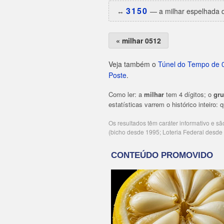
3150
↔️
— a milhar espelhada d
« milhar 0512
Veja também o
Túnel do Tempo de 
Poste
.
Como ler: a
milhar
tem 4 dígitos; o
gr
estatísticas varrem o histórico inteiro:
Os resultados têm caráter informativo e s
(bicho desde 1995; Loteria Federal desd
Publicidade