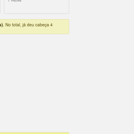
s)
. No total, já deu cabeça 4