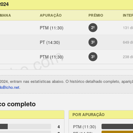
2024
EMANA
APURAÇÃO
PRÊMIO
INTE
PTM (11:30)
2º
131 d
PT (14:30)
3º
649 d
icho.com
PTM (11:30)
3º
238 d
2024, entram nas estatísticas abaixo. O histórico detalhado completo, apari
oBicho.net
.
ico completo
POR APURAÇÃO
4
PTM (11:30)