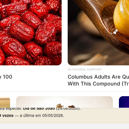
30
— apuração que a base acompanha desde 1995.
 dia preferido é sábado, com 8 aparições.
97
(Federal, 3º prêmio).
rca de 4 anos de silêncio), entre 05/06/2000 e 17/05/2004.
re 22/02/2014 e 28/03/2014.
 3 aparições.
ta especial:
Dia de São João
(24/06/2020).
9 vezes
— a última em 05/05/2026.