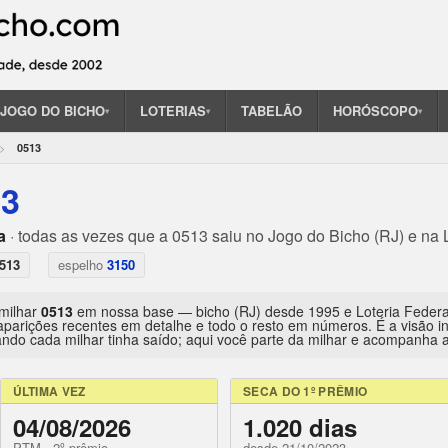
JOGO DO BICHO
LOTERIAS
TABELÃO
HORÓSCOPO
▾
▾
▾
0513
13
a
· todas as vezes que a 0513 saiu no Jogo do Bicho (RJ) e na 
513
espelho
3150
 milhar
0513
em nossa base — bicho (RJ) desde 1995 e Loteria Feder
aparições recentes em detalhe e todo o resto em números. É a visão 
ndo cada milhar tinha saído; aqui você parte da milhar e acompanha a 
ÚLTIMA VEZ
SECA DO 1º PRÊMIO
04/08/2026
1.020 dias
PTM · 2º prêmio
desde 21/10/2023