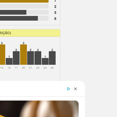
7
2
5
6
RIÇÃO)
3
3
2
2
2
2
1
1
14
16
17
20
21
23
24
26