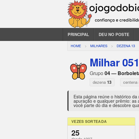
PRINCIPAL
DEU NO POSTE
HOME
MILHARES
DEZENA 13
Milhar 05
Grupo
04 — Borbolet
dezena
13
centena
Esta página reúne o histórico da
apuração e qualquer prêmio: as 
você parte do dia e descobre qua
VEZES SORTEADA
25
desde 1997