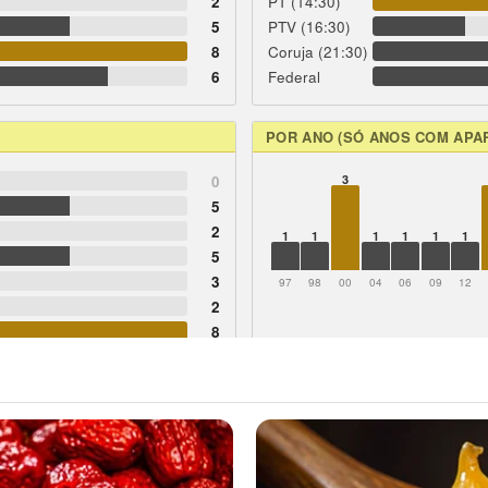
2
PT (14:30)
5
PTV (16:30)
8
Coruja (21:30)
6
Federal
POR ANO (SÓ ANOS COM APA
0
3
5
2
1
1
1
1
1
1
5
3
97
98
00
04
06
09
12
2
8