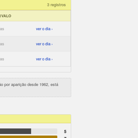
3 registros
RVALO
ias
ver o dia ›
ias
ver o dia ›
ias
ver o dia ›
ção por aparição desde 1962, está
5