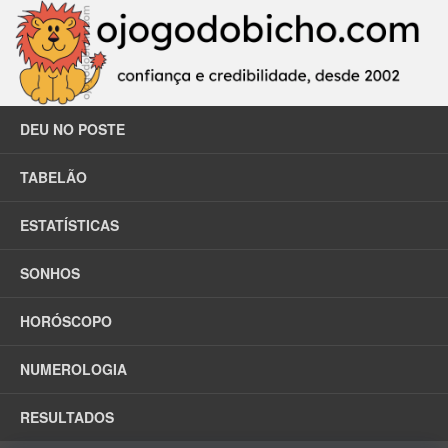
DEU NO POSTE
TABELÃO
ESTATÍSTICAS
SONHOS
HORÓSCOPO
NUMEROLOGIA
RESULTADOS