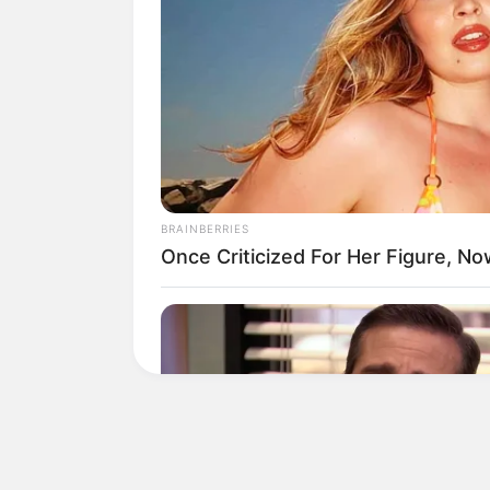
POR DIA DA SEMANA
domingo
segunda
terça
quarta
quinta
sexta
sábado