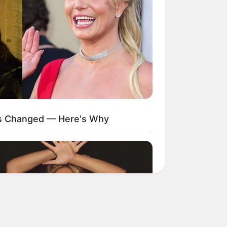
3
RIÇÃO)
4
3
2
1
1
1
1
1
13
14
15
17
20
22
23
24