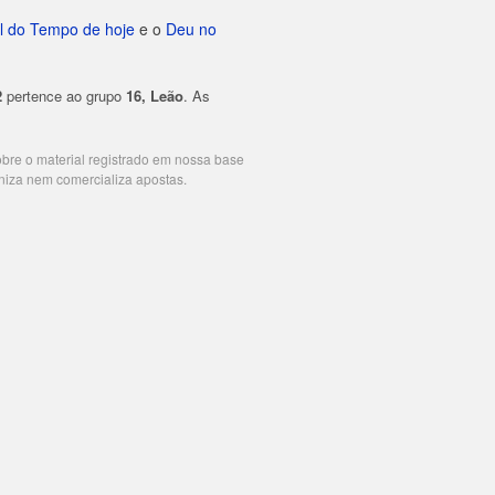
l do Tempo de hoje
e o
Deu no
2
pertence ao grupo
16, Leão
. As
cobre o material registrado em nossa base
niza nem comercializa apostas.