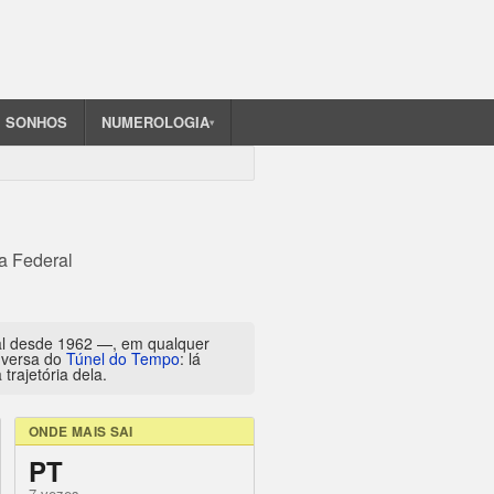
SONHOS
NUMEROLOGIA
▾
ia Federal
al desde 1962 —, em qualquer
inversa do
Túnel do Tempo
: lá
trajetória dela.
ONDE MAIS SAI
PT
7 vezes