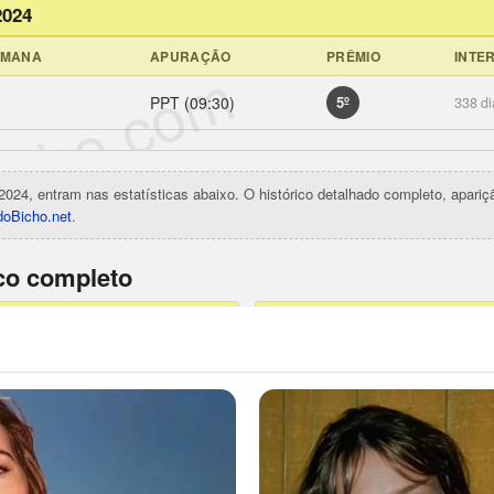
2024
EMANA
APURAÇÃO
PRÊMIO
INTE
icho.com
PPT (09:30)
5º
338 di
2024, entram nas estatísticas abaixo. O histórico detalhado completo, apari
oBicho.net
.
ico completo
POR APURAÇÃO
8
PPT (09:30)
3
PTM (11:30)
5
PT (14:30)
4
PTV (16:30)
7
PTN
Coruja (21:30)