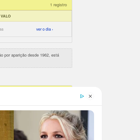
1 registro
RVALO
as
ver o dia ›
ção por aparição desde 1962, está
1
4
7
1
6
5