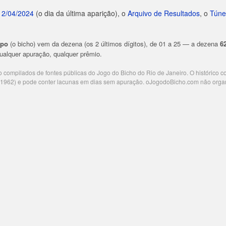
12/04/2024
(o dia da última aparição), o
Arquivo de Resultados
, o
Túne
upo
(o bicho) vem da dezena (os 2 últimos dígitos), de 01 a 25 — a dezena
6
 qualquer apuração, qualquer prêmio.
ão compilados de fontes públicas do Jogo do Bicho do Rio de Janeiro. O histórico 
e 1962) e pode conter lacunas em dias sem apuração. oJogodoBicho.com não orga