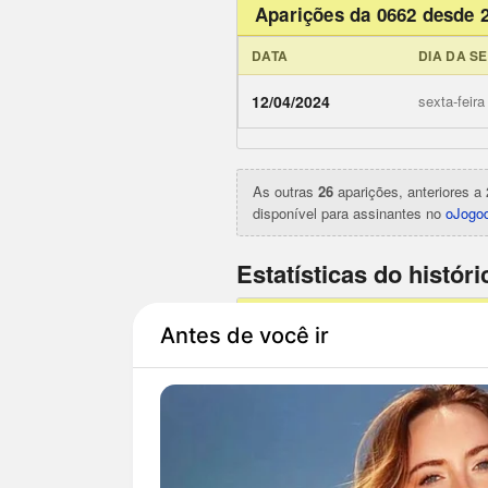
Aparições da 0662 desde 
DATA
DIA DA S
ojogodob
12/04/2024
sexta-feira
As outras
26
aparições, anteriores a 
disponível para assinantes no
oJogod
Estatísticas do histór
POR PRÊMIO
1º prêmio
2º prêmio
3º prêmio
4º prêmio
5º prêmio