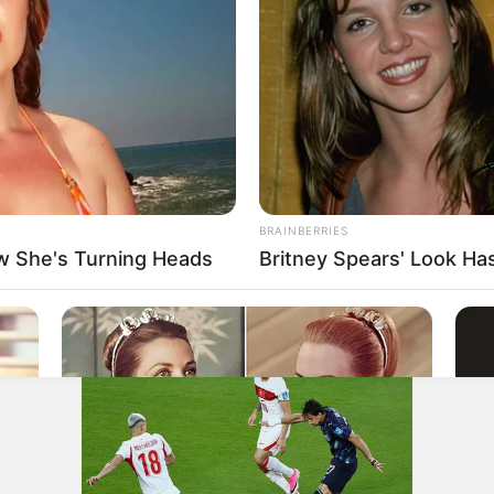
Federal
POR ANO (SÓ ANOS COM APA
0
5
3
6
2
2
1
1
1
1
1
6
96
00
03
04
05
09
10
7
4