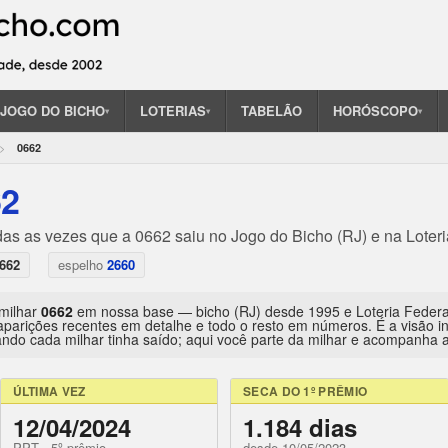
JOGO DO BICHO
LOTERIAS
TABELÃO
HORÓSCOPO
▾
▾
▾
0662
62
das as vezes que a 0662 saiu no Jogo do Bicho (RJ) e na Loter
662
espelho
2660
 milhar
0662
em nossa base — bicho (RJ) desde 1995 e Loteria Feder
aparições recentes em detalhe e todo o resto em números. É a visão 
ndo cada milhar tinha saído; aqui você parte da milhar e acompanha a 
ÚLTIMA VEZ
SECA DO 1º PRÊMIO
12/04/2024
1.184 dias
PPT · 5º prêmio
desde 10/05/2023