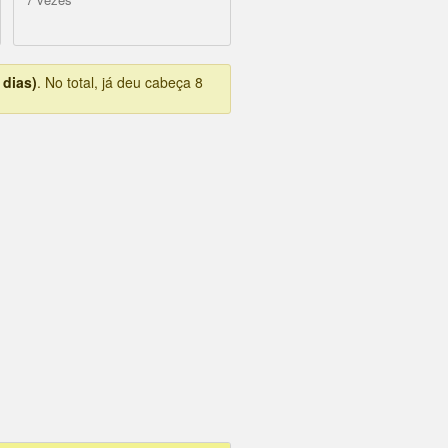
 dias)
. No total, já deu cabeça 8