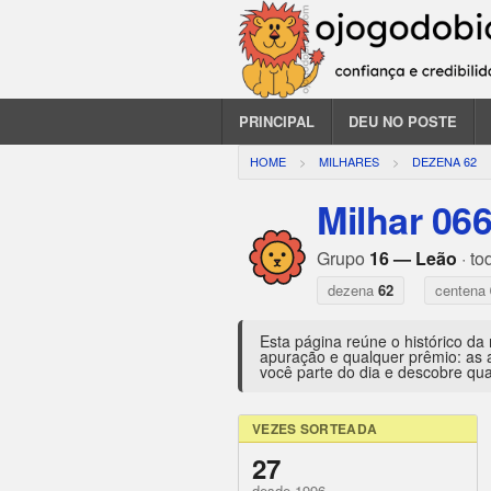
PRINCIPAL
DEU NO POSTE
HOME
MILHARES
DEZENA 62
Milhar 06
Grupo
16 — Leão
· to
dezena
62
centena
Esta página reúne o histórico da
apuração e qualquer prêmio: as 
você parte do dia e descobre qua
VEZES SORTEADA
27
desde 1996