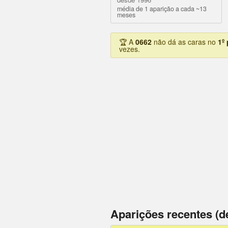
média de 1 aparição a cada ~13
meses
🏆 A
0662
não dá as caras no
1º
vezes.
Aparições recentes (d