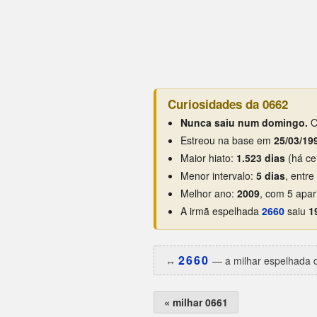
Curiosidades da 0662
Nunca saiu num domingo.
O 
Estreou na base em
25/03/19
Maior hiato:
1.523 dias
(há ce
Menor intervalo:
5 dias
, entr
Melhor ano:
2009
, com 5 apar
A irmã espelhada
2660
saiu
1
2660
↔️
— a milhar espelhada d
« milhar 0661