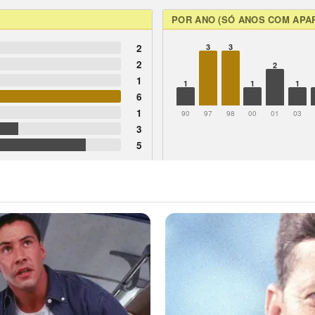
POR ANO (SÓ ANOS COM APA
2
3
3
2
2
1
1
1
1
6
1
90
97
98
00
01
03
3
5