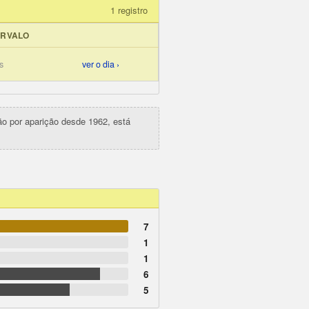
1 registro
ERVALO
s
ver o dia ›
ção por aparição desde 1962, está
7
1
1
6
5