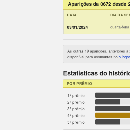
Aparições da 0672 desde 
DATA
DIA DA S
ojogodob
03/01/2024
quarta-feira
As outras
19
aparições, anteriores a 
disponível para assinantes no
oJogod
Estatísticas do histór
POR PRÊMIO
1º prêmio
2º prêmio
3º prêmio
4º prêmio
5º prêmio