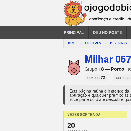
PRINCIPAL
DEU NO POSTE
HOME
MILHARES
DEZENA 72
Milhar 06
Grupo
18 — Porco
· t
dezena
72
centena
Esta página reúne o histórico da
apuração e qualquer prêmio: as 
você parte do dia e descobre qua
VEZES SORTEADA
20
desde 1990