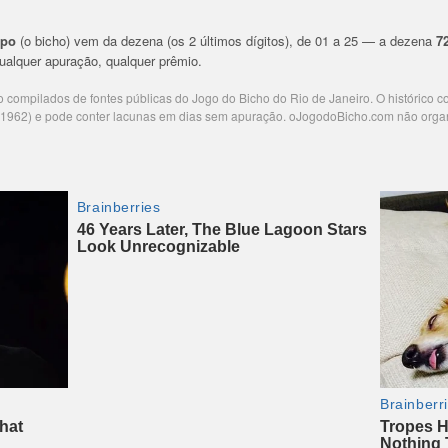
upo
(o bicho) vem da dezena (os 2 últimos dígitos), de 01 a 25 — a dezena
7
 qualquer apuração, qualquer prêmio.
ão compilados de fontes públicas do Jogo do Bicho do Rio de Janeiro. O histórico 
e 1962) e pode conter lacunas em dias sem apuração. oJogodoBicho.com não orga