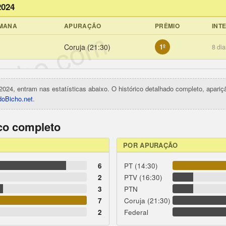
2024
EMANA
APURAÇÃO
PRÊMIO
INT
icho.com
Coruja (21:30)
1º
8 dia
2024, entram nas estatísticas abaixo. O histórico detalhado completo, apari
oBicho.net
.
ico completo
POR APURAÇÃO
6
PT (14:30)
2
PTV (16:30)
3
PTN
7
Coruja (21:30)
2
Federal