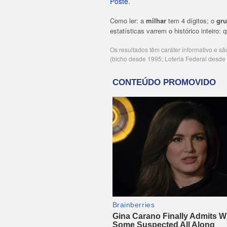
Poste
.
Como ler: a
milhar
tem 4 dígitos; o
gr
estatísticas varrem o histórico inteiro:
Os resultados têm caráter informativo e s
(bicho desde 1995; Loteria Federal desd
Publicidade