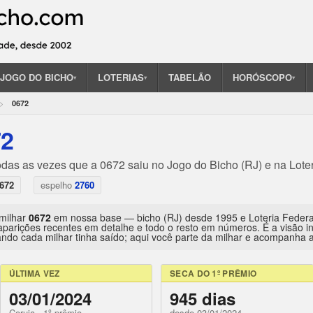
JOGO DO BICHO
LOTERIAS
TABELÃO
HORÓSCOPO
▾
▾
▾
0672
72
odas as vezes que a 0672 saiu no Jogo do Bicho (RJ) e na Lote
672
espelho
2760
 milhar
0672
em nossa base — bicho (RJ) desde 1995 e Loteria Feder
aparições recentes em detalhe e todo o resto em números. É a visão 
ndo cada milhar tinha saído; aqui você parte da milhar e acompanha a 
ÚLTIMA VEZ
SECA DO 1º PRÊMIO
03/01/2024
945 dias
Coruja · 1º prêmio
desde 03/01/2024