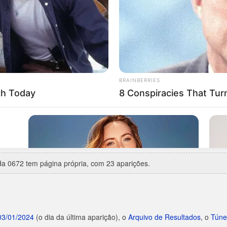
uarta-feira
, com 6 aparições em 20.
90
(Federal, 4º prêmio).
rca de 7 anos de silêncio), entre 16/05/1990 e 21/05/1997.
e 26/12/2023 e 03/01/2024.
 3 aparições.
3 vezes
— a última em 24/01/2026.
a 0672 tem página própria, com 23 aparições.
03/01/2024
(o dia da última aparição), o
Arquivo de Resultados
, o
Túne