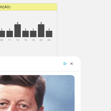
RIÇÃO)
2
2
1
1
1
1
1
09
11
13
16
18
23
24