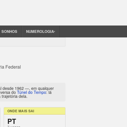
SONHOS
NUMEROLOGIA
▾
ria Federal
al desde 1962 —, em qualquer
inversa do
Túnel do Tempo
: lá
trajetória dela.
ONDE MAIS SAI
PT
7 vezes