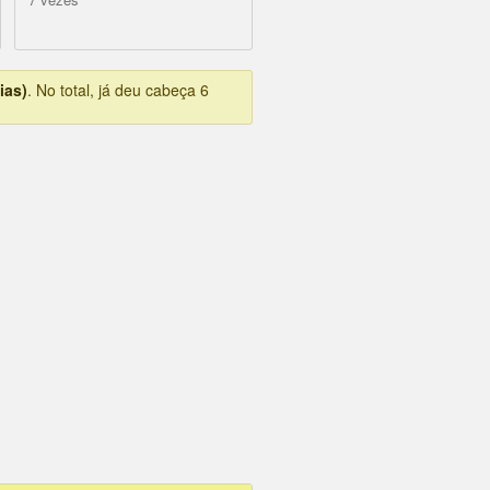
ias)
. No total, já deu cabeça 6