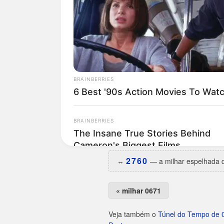
Curiosidades da 0672
O dia da semana preferido é
q
Estreou na base em
16/05/19
Maior hiato:
2.562 dias
(há ce
Menor intervalo:
8 dias
, entr
Melhor ano:
1997 e 1998
, com
A irmã espelhada
2760
saiu
2
2760
↔️
— a milhar espelhada d
« milhar 0671
Veja também o
Túnel do Tempo de 