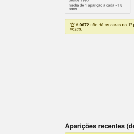
média de 1 aparição a cada ~1,8
anos
🏆 A
0672
não dá as caras no
1º
vezes.
Aparições recentes (d