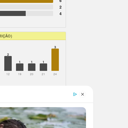
6
2
4
RIÇÃO)
3
2
1
1
1
12
19
20
21
24