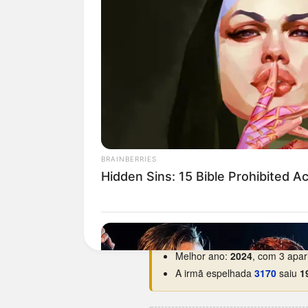
Curiosidades da 0713
Nunca saiu na Loteria Feder
bicho.
Nunca saiu num sábado.
O d
Estreou na base em
04/09/19
Maior hiato:
2.526 dias
(há ce
Menor intervalo:
6 dias
, entr
Melhor ano:
2024
, com 3 apar
A irmã espelhada
3170
saiu
1