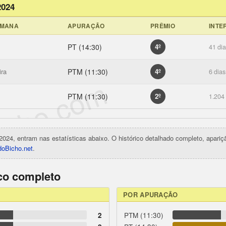
2024
EMANA
APURAÇÃO
PRÊMIO
INTE
PT (14:30)
4º
41 di
ira
PTM (11:30)
4º
6 dias
icho.com
PTM (11:30)
2º
1.204
2024, entram nas estatísticas abaixo. O histórico detalhado completo, apari
oBicho.net
.
ico completo
POR APURAÇÃO
2
PTM (11:30)