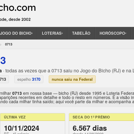
JOGO DO BICHO
LOTERIAS
TABELÃO
HORÓSCOPO
▾
▾
▾
0713
13
a
· todas as vezes que a 0713 saiu no Jogo do Bicho (RJ) e na 
713
espelho
3170
nunca saiu na Federal
 milhar
0713
em nossa base — bicho (RJ) desde 1995 e Loteria Feder
aparições recentes em detalhe e todo o resto em números. É a visão 
ndo cada milhar tinha saído; aqui você parte da milhar e acompanha a 
ÚLTIMA VEZ
SECA DO 1º PRÊMIO
10/11/2024
6.567 dias
PT · 4º prêmio
desde 14/08/2008