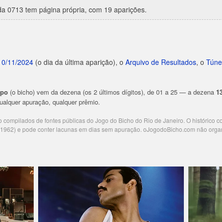
a 0713 tem página própria, com 19 aparições.
10/11/2024
(o dia da última aparição), o
Arquivo de Resultados
, o
Túne
upo
(o bicho) vem da dezena (os 2 últimos dígitos), de 01 a 25 — a dezena
1
 qualquer apuração, qualquer prêmio.
ão compilados de fontes públicas do Jogo do Bicho do Rio de Janeiro. O histórico 
e 1962) e pode conter lacunas em dias sem apuração. oJogodoBicho.com não orga