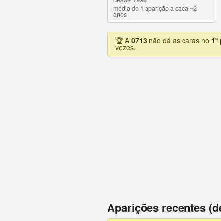
média de 1 aparição a cada ~2
anos
🏆 A
0713
não dá as caras no
1º
vezes.
Aparições recentes (d