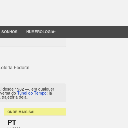
SONHOS
NUMEROLOGIA
▾
Loteria Federal
al desde 1962 —, em qualquer
inversa do
Túnel do Tempo
: lá
trajetória dela.
ONDE MAIS SAI
PT
6 vezes