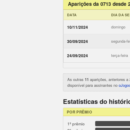
Aparições da 0713 desde 
DATA
DIA DA S
10/11/2024
domingo
30/09/2024
segunda-fe
ojogodob
24/09/2024
terça-feira
As outras
11
aparições, anteriores a 
disponível para assinantes no
oJogod
Estatísticas do histór
POR PRÊMIO
1º prêmio