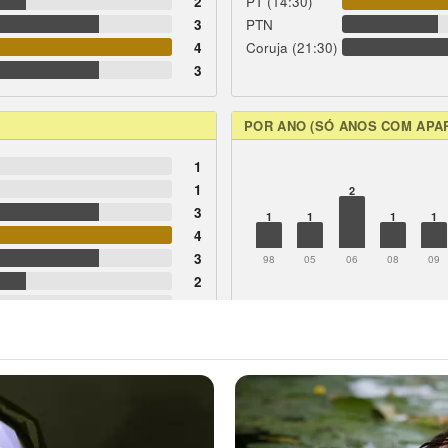
2
PT (14:30)
3
PTN
4
Coruja (21:30)
3
POR ANO (SÓ ANOS COM APA
1
1
2
3
1
1
1
1
4
3
98
05
06
08
09
2
0