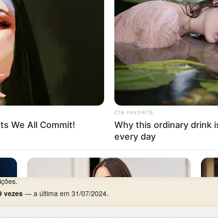
al.
A base acompanha a Federal desde 1962 — todas as 14 apariçõe
ia preferido é quarta-feira, com 4 aparições.
98
(PTN, 5º prêmio).
rca de 7 anos de silêncio), entre 12/07/2012 e 12/06/2019.
e 24/09/2024 e 30/09/2024.
ições.
9 vezes
— a última em 31/07/2024.