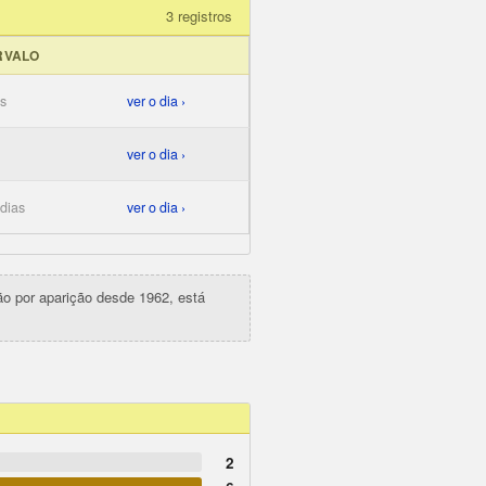
3 registros
RVALO
as
ver o dia ›
ver o dia ›
 dias
ver o dia ›
ção por aparição desde 1962, está
2