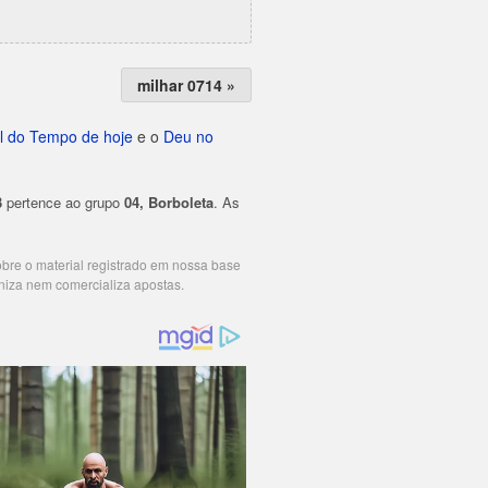
milhar 0714 »
l do Tempo de hoje
e o
Deu no
3
pertence ao grupo
04, Borboleta
. As
cobre o material registrado em nossa base
niza nem comercializa apostas.