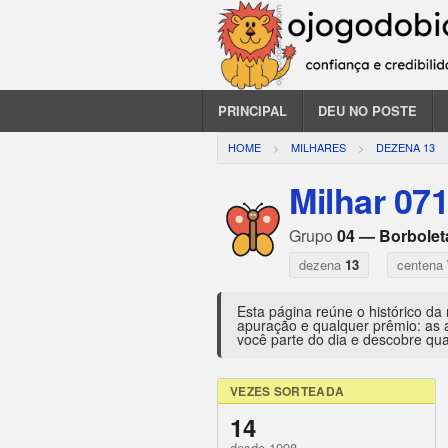
PRINCIPAL
DEU NO POSTE
HOME
MILHARES
DEZENA 13
Milhar 07
Grupo
04 — Borbolet
dezena
13
centena
Esta página reúne o histórico da
apuração e qualquer prêmio: as 
você parte do dia e descobre qua
VEZES SORTEADA
14
desde 1998