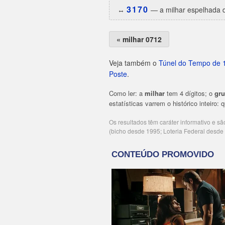
3170
↔️
— a milhar espelhada d
« milhar 0712
Veja também o
Túnel do Tempo de 
Poste
.
Como ler: a
milhar
tem 4 dígitos; o
gr
estatísticas varrem o histórico inteiro:
Os resultados têm caráter informativo e s
(bicho desde 1995; Loteria Federal desd
Publicidade