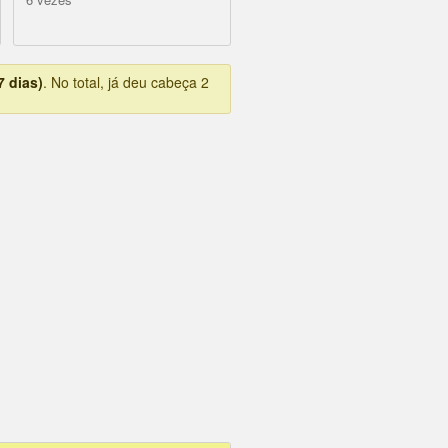
7 dias)
. No total, já deu cabeça 2