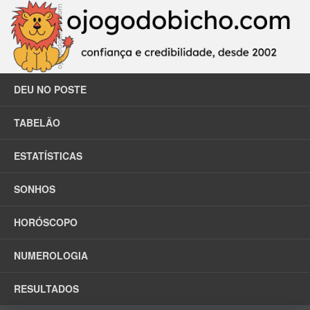
DEU NO POSTE
TABELÃO
ESTATÍSTICAS
SONHOS
HORÓSCOPO
NUMEROLOGIA
RESULTADOS