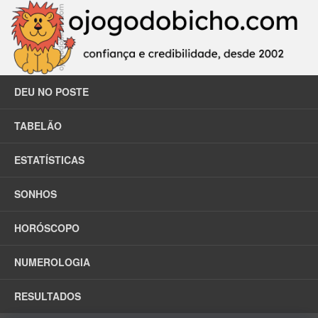
DEU NO POSTE
TABELÃO
ESTATÍSTICAS
SONHOS
HORÓSCOPO
NUMEROLOGIA
RESULTADOS