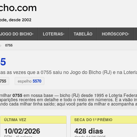
JOGO DO BICHO
LOTERIAS
TABELÃO
HORÓSCOPO
▾
▾
▾
0755
55
das as vezes que a 0755 saiu no Jogo do Bicho (RJ) e na Loteri
755
espelho
5570
 milhar
0755
em nossa base — bicho (RJ) desde 1995 e Loteria Feder
aparições recentes em detalhe e todo o resto em números. É a visão 
ndo cada milhar tinha saído; aqui você parte da milhar e acompanha a 
ÚLTIMA VEZ
SECA DO 1º PRÊMIO
10/02/2026
428 dias
PTN · 4º prêmio
desde 04/06/2025