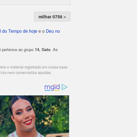
milhar 0756 »
l do Tempo de hoje
e o
Deu no
5
pertence ao grupo
14, Gato
. As
cobre o material registrado em nossa base
niza nem comercializa apostas.