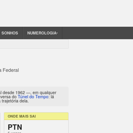
SONHOS
NUMEROLOGIA
▾
a Federal
al desde 1962 —, em qualquer
inversa do
Túnel do Tempo
: lá
trajetória dela.
ONDE MAIS SAI
PTN
5 vezes