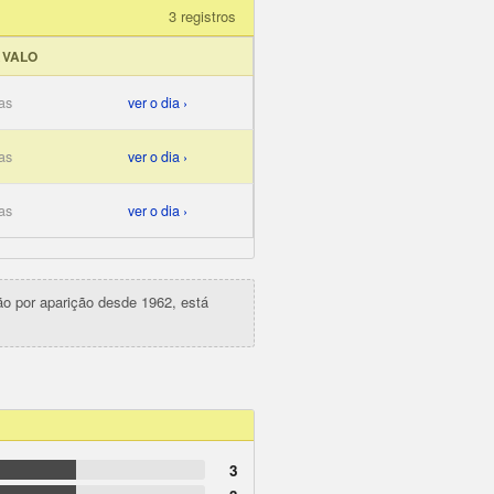
3 registros
RVALO
as
ver o dia ›
as
ver o dia ›
as
ver o dia ›
ção por aparição desde 1962, está
3