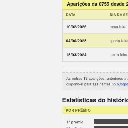
Aparições da 0755 desde 
DATA
DIA DA S
10/02/2026
terça-feira
04/06/2025
quarta-feir
ojogodob
15/03/2024
sexta-feira
As outras
13
aparições, anteriores a 
disponível para assinantes no
oJogod
Estatísticas do histór
POR PRÊMIO
1º prêmio