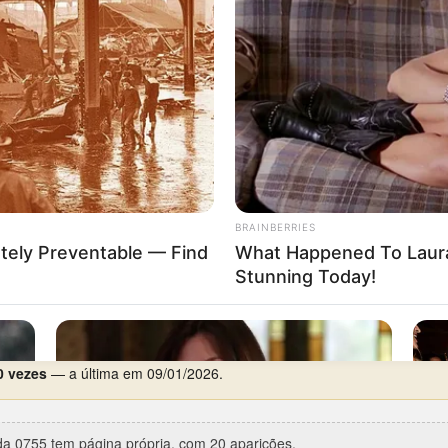
dia preferido é quarta-feira, com 4 aparições.
97
(PT, 5º prêmio).
rca de 6 anos de silêncio), entre 15/04/2014 e 26/08/2020.
26/08/2020 e 27/08/2020.
 2 aparições.
0 vezes
— a última em 09/01/2026.
a 0755 tem página própria, com 20 aparições.