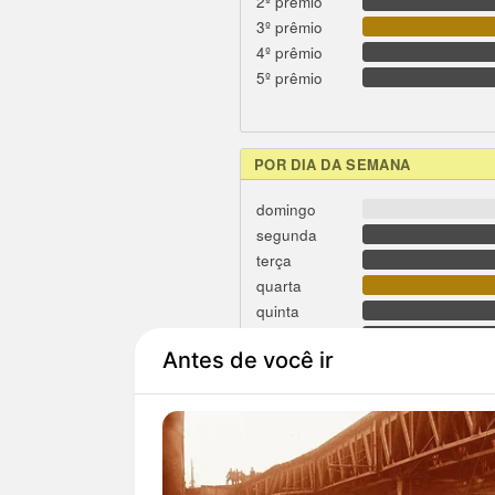
2º prêmio
3º prêmio
4º prêmio
5º prêmio
POR DIA DA SEMANA
domingo
segunda
terça
quarta
quinta
sexta
sábado