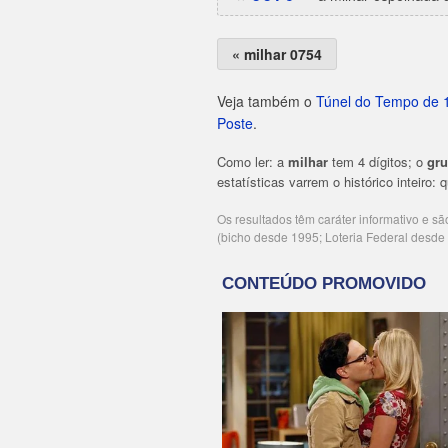
« milhar 0754
Veja também o
Túnel do Tempo de 
Poste
.
Como ler: a
milhar
tem 4 dígitos; o
gr
estatísticas varrem o histórico inteiro:
Os resultados têm caráter informativo e s
(bicho desde 1995; Loteria Federal desd
Publicidade