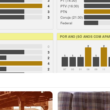
3
PT (14:30)
4
PTV (16:30)
3
PTN
3
Coruja (21:30)
Federal
POR ANO (SÓ ANOS COM APA
0
2
2
3
1
1
1
1
2
4
2
97
00
01
06
09
11
3
2