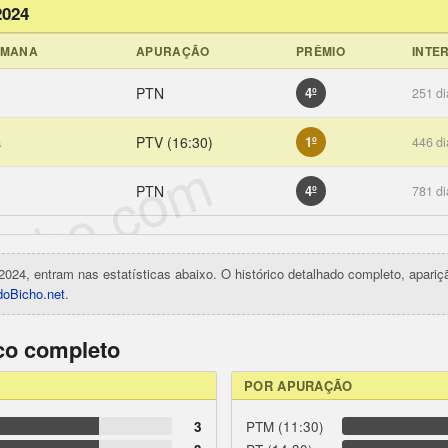
2024
EMANA
APURAÇÃO
PRÊMIO
INTE
PTN
4º
251 di
a
PTV (16:30)
1º
446 di
icho.com
PTN
4º
781 di
2024, entram nas estatísticas abaixo. O histórico detalhado completo, apari
oBicho.net
.
ico completo
POR APURAÇÃO
3
PTM (11:30)