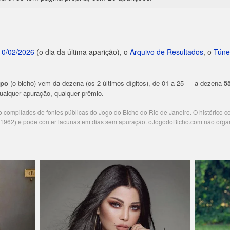
10/02/2026
(o dia da última aparição), o
Arquivo de Resultados
, o
Túne
upo
(o bicho) vem da dezena (os 2 últimos dígitos), de 01 a 25 — a dezena
5
 qualquer apuração, qualquer prêmio.
ão compilados de fontes públicas do Jogo do Bicho do Rio de Janeiro. O histórico 
e 1962) e pode conter lacunas em dias sem apuração. oJogodoBicho.com não orga