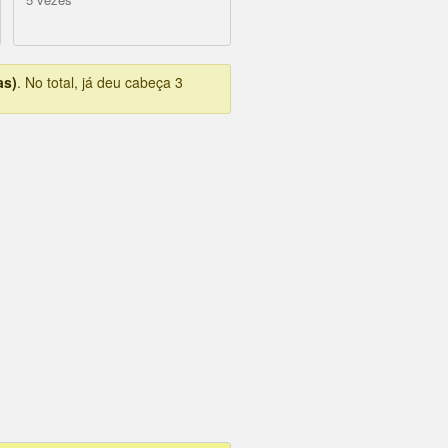
as)
. No total, já deu cabeça 3