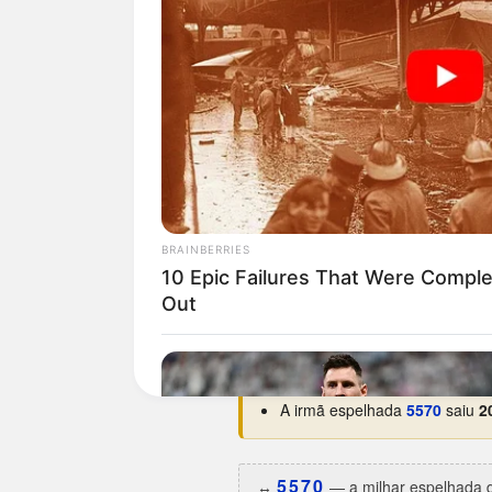
Curiosidades da 0755
Nunca saiu num domingo.
O 
Estreou na base em
29/12/19
Maior hiato:
2.325 dias
(há ce
Menor intervalo:
1 dia
, entre 
Melhor ano:
2006 e 2011
, com
A irmã espelhada
5570
saiu
2
5570
↔️
— a milhar espelhada d