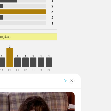
3
2
5
2
1
RIÇÃO)
2
1
1
1
1
1
1
14
20
21
22
24
25
26