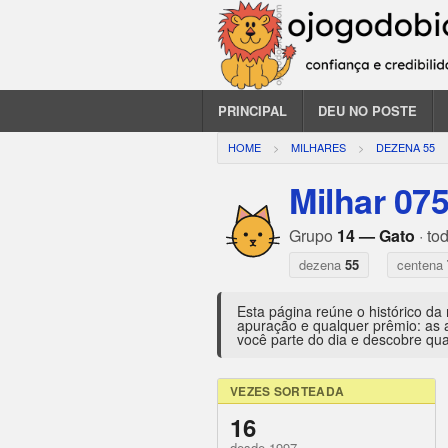
PRINCIPAL
DEU NO POSTE
HOME
MILHARES
DEZENA 55
Milhar 07
Grupo
14 — Gato
· to
dezena
55
centena
Esta página reúne o histórico da
apuração e qualquer prêmio: as 
você parte do dia e descobre qua
VEZES SORTEADA
16
desde 1997