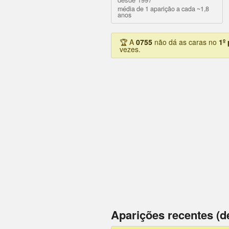
média de 1 aparição a cada ~1,8
anos
🏆 A
0755
não dá as caras no
1º
vezes.
Aparições recentes (d