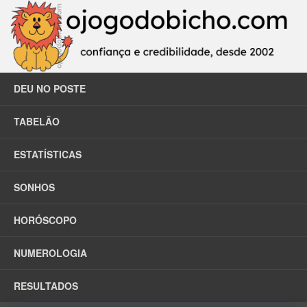
DEU NO POSTE
TABELÃO
ESTATÍSTICAS
SONHOS
HORÓSCOPO
NUMEROLOGIA
RESULTADOS