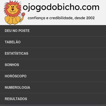
DEU NO POSTE
TABELÃO
ESTATÍSTICAS
SONHOS
HORÓSCOPO
NUMEROLOGIA
RESULTADOS