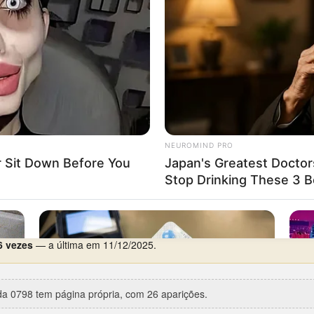
 dia preferido é segunda-feira, com 6 aparições.
66
(Federal, 1º prêmio) —
já como cabeça
.
erca de 29 anos de silêncio), entre 28/06/1967 e 13/09/1996.
e 03/07/2023 e 08/07/2023.
ições.
ta especial:
Proclamação da República
(15/11/2004).
6 vezes
— a última em 11/12/2025.
a 0798 tem página própria, com 26 aparições.