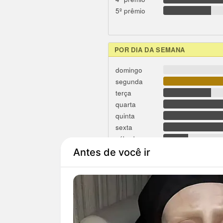
5º prêmio
POR DIA DA SEMANA
domingo
segunda
terça
quarta
quinta
sexta
sábado