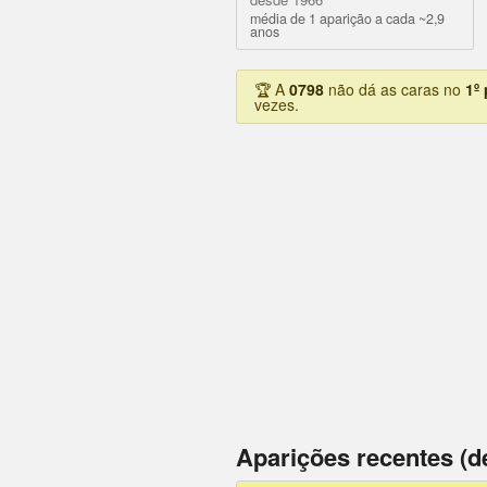
média de 1 aparição a cada ~2,9
anos
🏆 A
0798
não dá as caras no
1º
vezes.
Aparições recentes (d