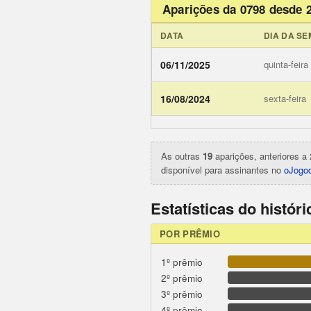
Aparições da 0798 desde 
DATA
DIA DA S
06/11/2025
quinta-feira
ojogodob
16/08/2024
sexta-feira
As outras
19
aparições, anteriores a 
disponível para assinantes no
oJogod
Estatísticas do histór
POR PRÊMIO
1º prêmio
2º prêmio
3º prêmio
4º prêmio