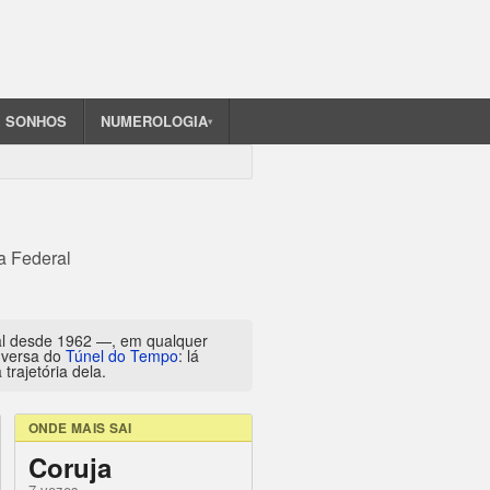
SONHOS
NUMEROLOGIA
▾
a Federal
al desde 1962 —, em qualquer
inversa do
Túnel do Tempo
: lá
trajetória dela.
ONDE MAIS SAI
Coruja
7 vezes