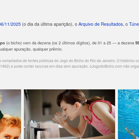
06/11/2025
(o dia da última aparição), o
Arquivo de Resultados
, o
Túne
upo
(o bicho) vem da dezena (os 2 últimos dígitos), de 01 a 25 — a dezena
9
 qualquer apuração, qualquer prêmio.
ão compilados de fontes públicas do Jogo do Bicho do Rio de Janeiro. O histórico 
e 1962) e pode conter lacunas em dias sem apuração. oJogodoBicho.com não orga