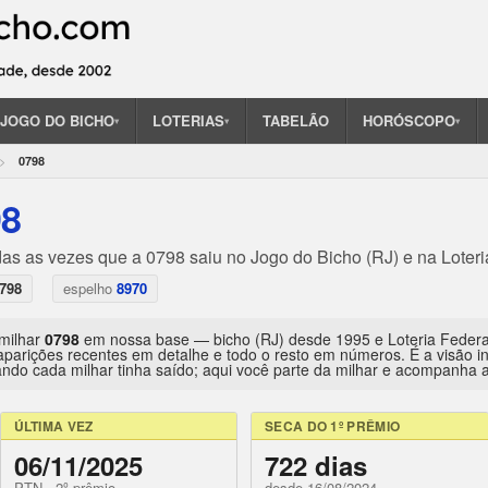
JOGO DO BICHO
LOTERIAS
TABELÃO
HORÓSCOPO
▾
▾
▾
0798
98
das as vezes que a 0798 saiu no Jogo do Bicho (RJ) e na Loteri
798
espelho
8970
 milhar
0798
em nossa base — bicho (RJ) desde 1995 e Loteria Feder
aparições recentes em detalhe e todo o resto em números. É a visão 
ndo cada milhar tinha saído; aqui você parte da milhar e acompanha a 
ÚLTIMA VEZ
SECA DO 1º PRÊMIO
06/11/2025
722 dias
PTN · 2º prêmio
desde 16/08/2024