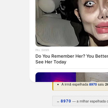
Curiosidades da 0798
Nunca saiu num domingo.
O
Estreou na base em
15/06/19
Maior hiato:
10.670 dias
(há c
Menor intervalo:
5 dias
, entr
Melhor ano:
2011
, com 3 apar
Uma das aparições caiu em da
A irmã espelhada
8970
saiu
2
8970
↔️
— a milhar espelhada d