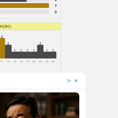
7
2
RIÇÃO)
3
2
2
1
1
1
1
1
1
11
15
16
18
19
22
23
24
25