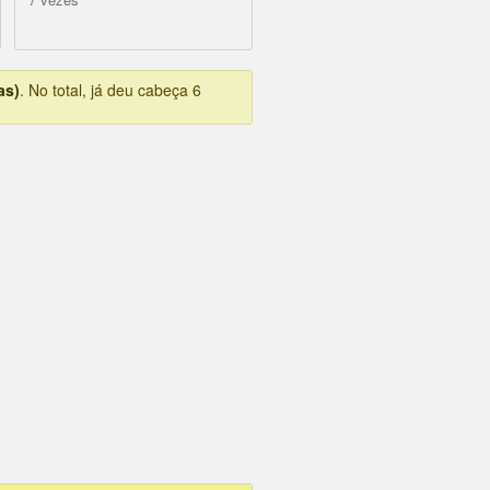
as)
. No total, já deu cabeça 6