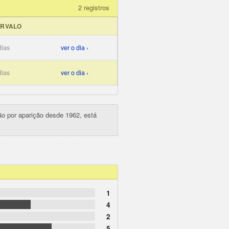
2 registros
ERVALO
dias
ver o dia ›
dias
ver o dia ›
ção por aparição desde 1962, está
1
4
2
5