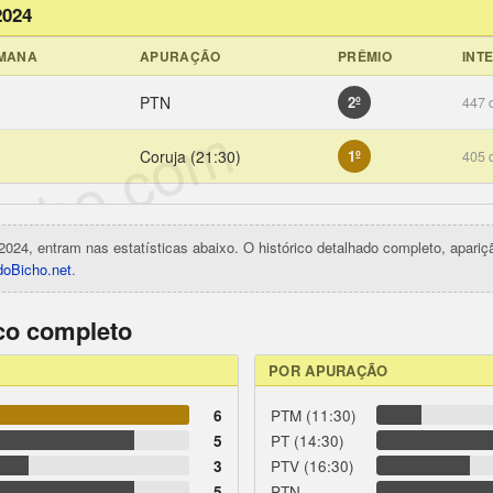
2024
EMANA
APURAÇÃO
PRÊMIO
INT
PTN
2º
447 
icho.com
Coruja (21:30)
1º
405 
2024, entram nas estatísticas abaixo. O histórico detalhado completo, apari
oBicho.net
.
ico completo
POR APURAÇÃO
6
PTM (11:30)
5
PT (14:30)
3
PTV (16:30)
5
PTN