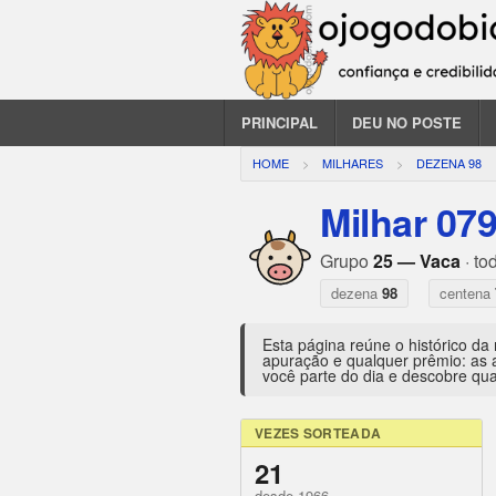
PRINCIPAL
DEU NO POSTE
HOME
MILHARES
DEZENA 98
Milhar 07
Grupo
25 — Vaca
· to
dezena
98
centena
Esta página reúne o histórico da
apuração e qualquer prêmio: as 
você parte do dia e descobre qua
VEZES SORTEADA
21
desde 1966