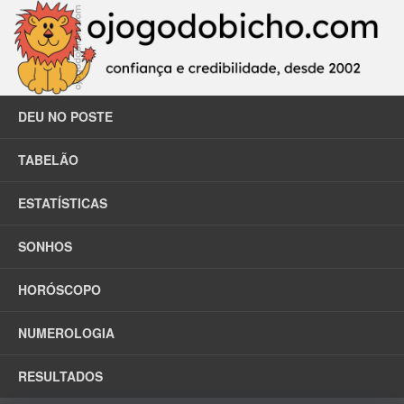
DEU NO POSTE
TABELÃO
ESTATÍSTICAS
SONHOS
HORÓSCOPO
NUMEROLOGIA
RESULTADOS