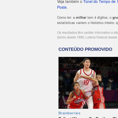
Veja também o
Túnel do Tempo de 
Poste
.
Como ler: a
milhar
tem 4 dígitos; o
gr
estatísticas varrem o histórico inteiro:
Os resultados têm caráter informativo e s
(bicho desde 1995; Loteria Federal desd
Publicidade