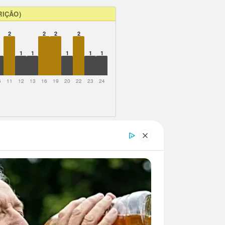
RIÇÃO)
2
2
2
2
1
1
1
1
1
6
11
12
13
16
19
20
22
23
24