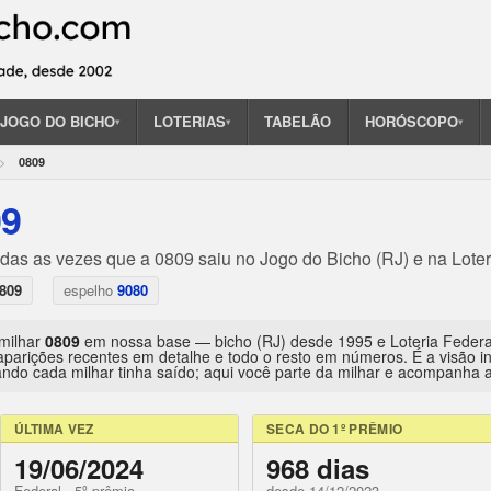
JOGO DO BICHO
LOTERIAS
TABELÃO
HORÓSCOPO
▾
▾
▾
0809
09
odas as vezes que a 0809 saiu no Jogo do Bicho (RJ) e na Loter
809
espelho
9080
 milhar
0809
em nossa base — bicho (RJ) desde 1995 e Loteria Feder
aparições recentes em detalhe e todo o resto em números. É a visão 
ndo cada milhar tinha saído; aqui você parte da milhar e acompanha a 
ÚLTIMA VEZ
SECA DO 1º PRÊMIO
19/06/2024
968 dias
Federal · 5º prêmio
desde 14/12/2023