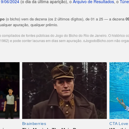
19/06/2024
(o dia da última aparição), o
Arquivo de Resultados
, o
Túne
upo
(o bicho) vem da dezena (os 2 últimos dígitos), de 01 a 25 — a dezena
0
 qualquer apuração, qualquer prêmio.
ão compilados de fontes públicas do Jogo do Bicho do Rio de Janeiro. O histórico 
e 1962) e pode conter lacunas em dias sem apuração. oJogodoBicho.com não orga