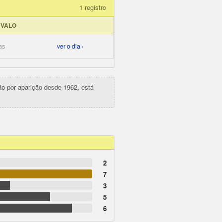
1 registro
RVALO
as
ver o dia ›
ção por aparição desde 1962, está
2
7
3
5
6