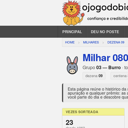
PRINCIPAL
DEU NO POSTE
HOME
MILHARES
DEZENA 09
Milhar 08
Grupo
03 — Burro
· t
dezena
09
centena
Esta página reúne o histórico da
apuração e qualquer prêmio: as 
você parte do dia e descobre qua
VEZES SORTEADA
23
desde 1962