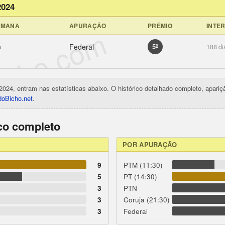
2024
EMANA
APURAÇÃO
PRÊMIO
INTE
icho.com
a
Federal
5º
188 di
2024, entram nas estatísticas abaixo. O histórico detalhado completo, apari
oBicho.net
.
ico completo
POR APURAÇÃO
9
PTM (11:30)
5
PT (14:30)
3
PTN
3
Coruja (21:30)
3
Federal