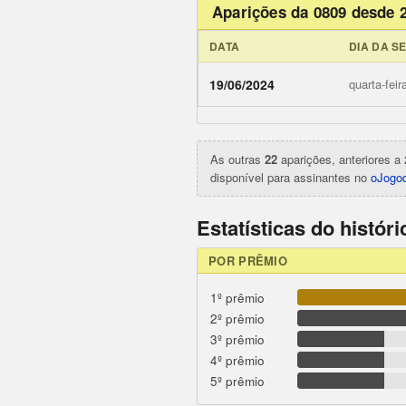
Aparições da 0809 desde 
DATA
DIA DA S
ojogodob
19/06/2024
quarta-feir
As outras
22
aparições, anteriores a 
disponível para assinantes no
oJogod
Estatísticas do histór
POR PRÊMIO
1º prêmio
2º prêmio
3º prêmio
4º prêmio
5º prêmio