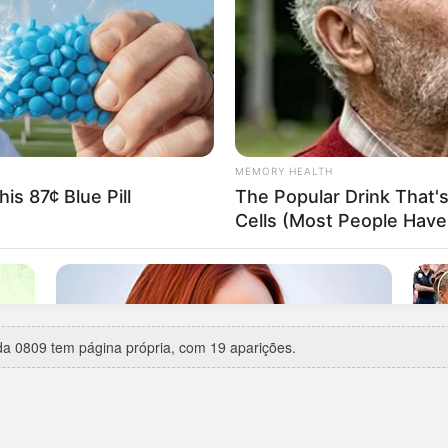
uarta-feira
, com 6 aparições em 23.
62
(Federal, 1º prêmio) —
já como cabeça
.
rca de 14 anos de silêncio), entre 02/09/1981 e 03/03/1996.
e 22/02/2011 e 03/03/2011.
 2 aparições.
ta especial:
Dia de São Jorge
(23/04/2016).
9 vezes
— a última em 23/07/2025.
a 0809 tem página própria, com 19 aparições.