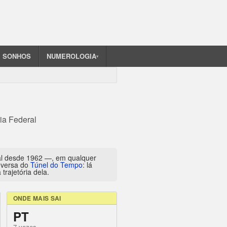
SONHOS
NUMEROLOGIA
▾
ia Federal
al desde 1962 —, em qualquer
inversa do
Túnel do Tempo
: lá
trajetória dela.
ONDE MAIS SAI
PT
7 vezes