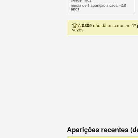
média de 1 aparição a cada ~2,8
anos
🏆 A
0809
não dá as caras no
1º
vezes.
Aparições recentes (d