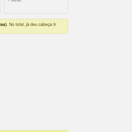
ias)
. No total, já deu cabeça 9