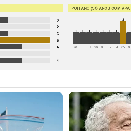
POR ANO (SÓ ANOS COM APA
3
2
2
1
1
1
1
1
1
1
1
3
6
4
62
70
81
96
97
02
04
05
0
1
4