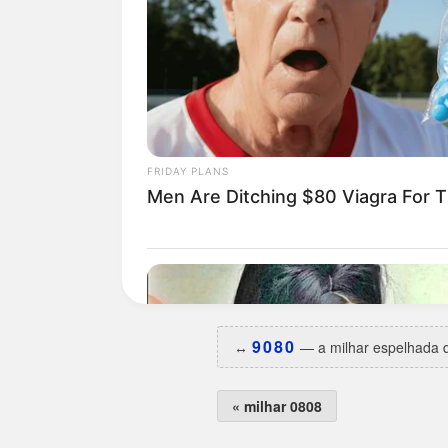
Curiosidades da 0809
O dia da semana preferido é
q
Estreou na base em
14/11/19
Maior hiato:
5.296 dias
(há ce
Menor intervalo:
9 dias
, entr
Melhor ano:
2005 e 2011
, com
Uma das aparições caiu em da
A irmã espelhada
9080
saiu
1
9080
↔️
— a milhar espelhada d
« milhar 0808