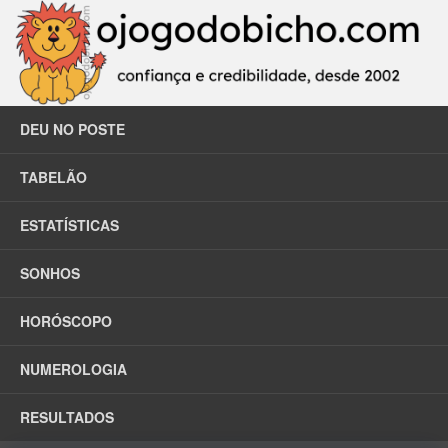
DEU NO POSTE
TABELÃO
ESTATÍSTICAS
SONHOS
HORÓSCOPO
NUMEROLOGIA
RESULTADOS