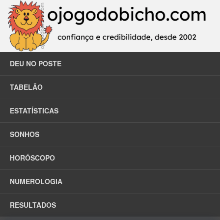
DEU NO POSTE
TABELÃO
ESTATÍSTICAS
SONHOS
HORÓSCOPO
NUMEROLOGIA
RESULTADOS