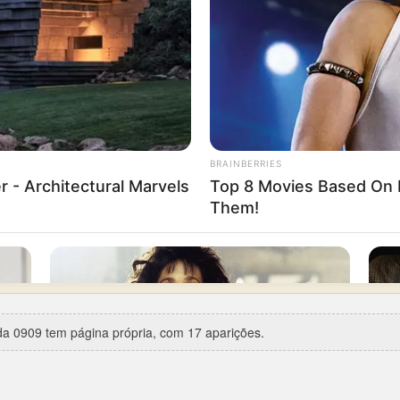
-09).
erça-feira
, com 5 aparições em 17.
83
(Federal, 3º prêmio).
rca de 12 anos de silêncio), entre 29/01/1983 e 18/04/1995.
re 25/01/2002 e 26/03/2002.
ições.
ta especial:
Dia de São João
(24/06/2002).
7 vezes
— a última em 09/07/2025.
a 0909 tem página própria, com 17 aparições.