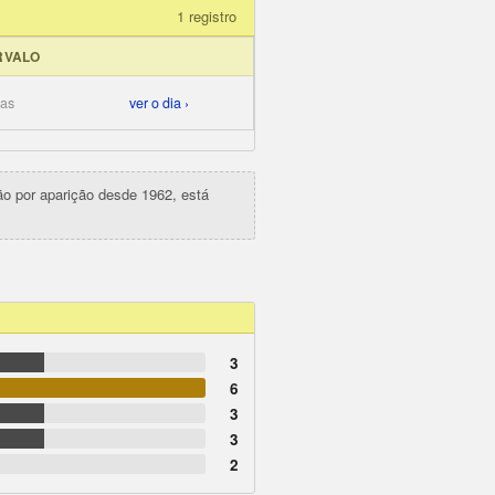
1 registro
RVALO
ias
ver o dia ›
ção por aparição desde 1962, está
3
6
3
3
2