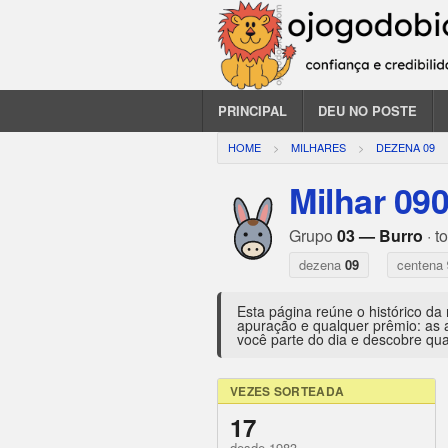
PRINCIPAL
DEU NO POSTE
HOME
MILHARES
DEZENA 09
Milhar 09
Grupo
03 — Burro
· t
dezena
09
centena
Esta página reúne o histórico da
apuração e qualquer prêmio: as 
você parte do dia e descobre qua
VEZES SORTEADA
17
desde 1983