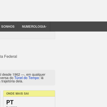
SONHOS
NUMEROLOGIA
▾
ia Federal
al desde 1962 —, em qualquer
inversa do
Túnel do Tempo
: lá
trajetória dela.
ONDE MAIS SAI
PT
6 vezes