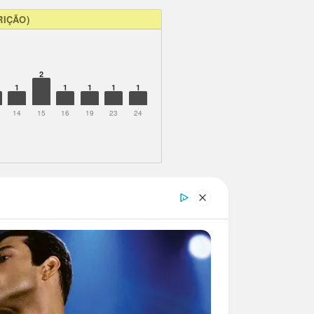
RIÇÃO)
2
1
1
1
1
1
14
15
16
19
23
24