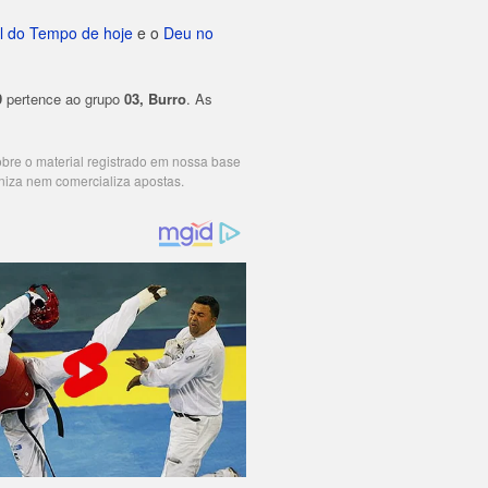
l do Tempo de hoje
e o
Deu no
9
pertence ao grupo
03, Burro
. As
cobre o material registrado em nossa base
niza nem comercializa apostas.