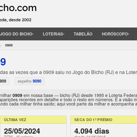
JOGO DO BICHO
LOTERIAS
TABELÃO
HORÓSCOPO
▾
▾
▾
0909
09
odas as vezes que a 0909 saiu no Jogo do Bicho (RJ) e na Loter
909
espelho
9090
 milhar
0909
em nossa base — bicho (RJ) desde 1995 e Loteria Feder
aparições recentes em detalhe e todo o resto em números. É a visão 
ndo cada milhar tinha saído; aqui você parte da milhar e acompanha a 
ÚLTIMA VEZ
SECA DO 1º PRÊMIO
25/05/2024
4.094 dias
PTM · 3º prêmio
desde 24/05/2015