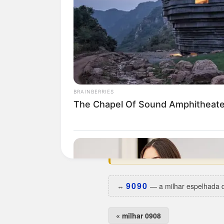
Curiosidades da 0909
A milhar
0909
é espelhada (09
O dia da semana preferido é
t
Estreou na base em
29/01/19
Maior hiato:
4.462 dias
(há ce
Menor intervalo:
60 dias
, ent
Melhor ano:
2002
, com 4 apar
Uma das aparições caiu em da
A irmã espelhada
9090
saiu
1
9090
↔️
— a milhar espelhada d
« milhar 0908