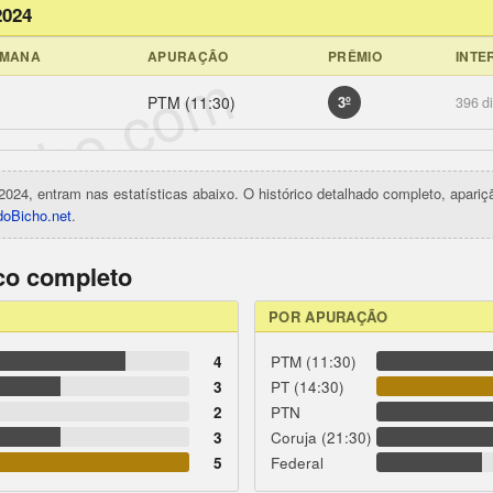
2024
EMANA
APURAÇÃO
PRÊMIO
INTE
icho.com
PTM (11:30)
3º
396 d
2024, entram nas estatísticas abaixo. O histórico detalhado completo, apari
oBicho.net
.
ico completo
POR APURAÇÃO
4
PTM (11:30)
3
PT (14:30)
2
PTN
3
Coruja (21:30)
5
Federal