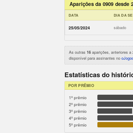
Aparições da 0909 desde 
DATA
DIA DA S
ojogodob
25/05/2024
sábado
As outras
16
aparições, anteriores a 
disponível para assinantes no
oJogod
Estatísticas do histór
POR PRÊMIO
1º prêmio
2º prêmio
3º prêmio
4º prêmio
5º prêmio