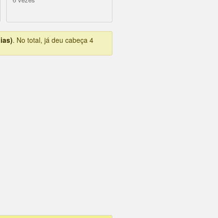
ias)
. No total, já deu cabeça 4