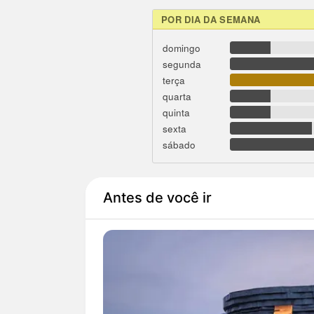
POR DIA DA SEMANA
domingo
segunda
terça
quarta
quinta
sexta
sábado