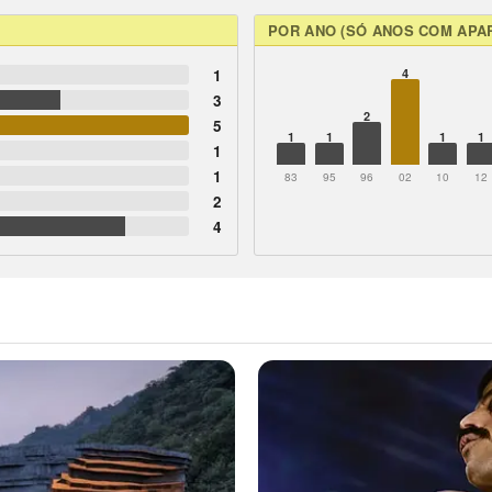
POR ANO (SÓ ANOS COM APA
1
4
3
2
5
1
1
1
1
1
1
83
95
96
02
10
12
2
4