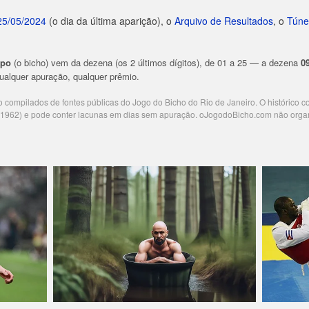
25/05/2024
(o dia da última aparição), o
Arquivo de Resultados
, o
Túne
upo
(o bicho) vem da dezena (os 2 últimos dígitos), de 01 a 25 — a dezena
0
 qualquer apuração, qualquer prêmio.
ão compilados de fontes públicas do Jogo do Bicho do Rio de Janeiro. O histórico 
e 1962) e pode conter lacunas em dias sem apuração. oJogodoBicho.com não orga