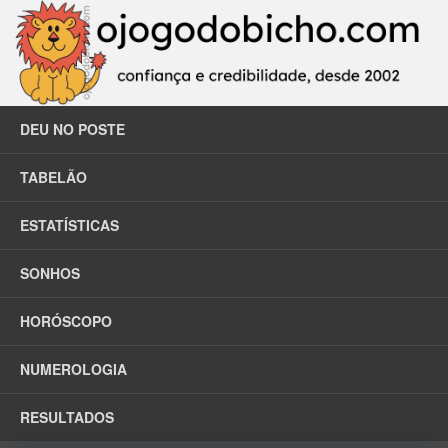
DEU NO POSTE
TABELÃO
ESTATÍSTICAS
SONHOS
HORÓSCOPO
NUMEROLOGIA
RESULTADOS