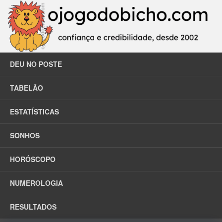
DEU NO POSTE
TABELÃO
ESTATÍSTICAS
SONHOS
HORÓSCOPO
NUMEROLOGIA
RESULTADOS