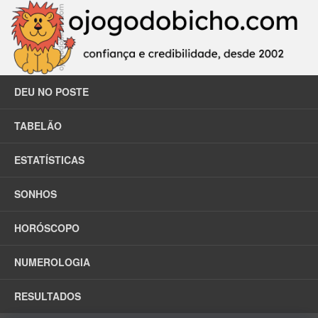
DEU NO POSTE
TABELÃO
ESTATÍSTICAS
SONHOS
HORÓSCOPO
NUMEROLOGIA
RESULTADOS