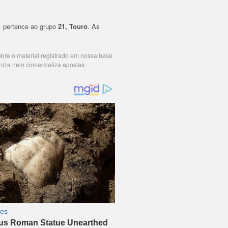
1
pertence ao grupo
21, Touro
. As
cobre o material registrado em nossa base
niza nem comercializa apostas.