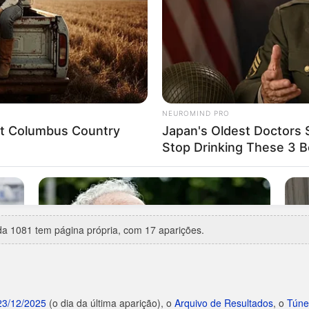
uarta-feira
, com 4 aparições em 15.
85
(Federal, 3º prêmio).
rca de 6 anos de silêncio), entre 30/05/2014 e 18/08/2020.
ições.
ta especial:
Proclamação da República
(15/11/1995).
ta especial:
Dia de São Jorge
(23/04/2023).
7 vezes
— a última em 22/12/2025.
a 1081 tem página própria, com 17 aparições.
23/12/2025
(o dia da última aparição), o
Arquivo de Resultados
, o
Túne