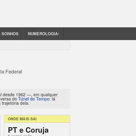
SONHOS
NUMEROLOGIA
▾
ria Federal
al desde 1962 —, em qualquer
inversa do
Túnel do Tempo
: lá
trajetória dela.
ONDE MAIS SAI
PT e Coruja
5 vezes cada