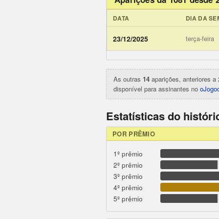
DATA
DIA DA S
ojogodob
23/12/2025
terça-feira
As outras
14
aparições, anteriores a 
disponível para assinantes no
oJogod
Estatísticas do histór
POR PRÊMIO
1º prêmio
2º prêmio
3º prêmio
4º prêmio
5º prêmio