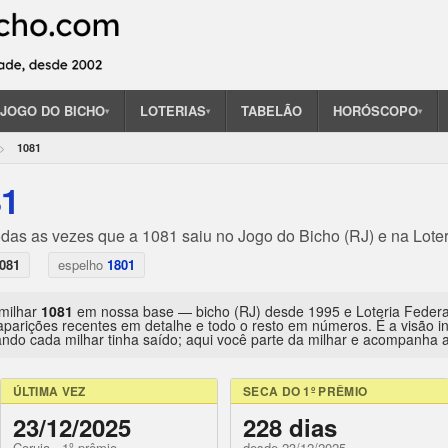
JOGO DO BICHO
LOTERIAS
TABELÃO
HORÓSCOPO
▾
▾
▾
1081
81
odas as vezes que a 1081 saiu no Jogo do Bicho (RJ) e na Lote
081
espelho
1801
 milhar
1081
em nossa base — bicho (RJ) desde 1995 e Loteria Feder
aparições recentes em detalhe e todo o resto em números. É a visão 
ndo cada milhar tinha saído; aqui você parte da milhar e acompanha a 
ÚLTIMA VEZ
SECA DO 1º PRÊMIO
23/12/2025
228 dias
Coruja · 1º prêmio
desde 23/12/2025