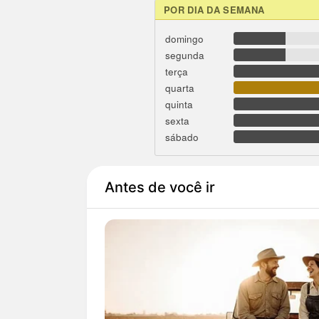
POR DIA DA SEMANA
domingo
segunda
terça
quarta
quinta
sexta
sábado