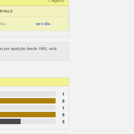
1 registro
ERVALO
dias
ver o dia ›
ção por aparição desde 1962, está
1
5
1
5
3