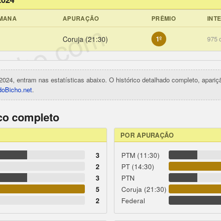
EMANA
APURAÇÃO
PRÊMIO
INT
icho.com
Coruja (21:30)
1º
975 
2024, entram nas estatísticas abaixo. O histórico detalhado completo, apari
oBicho.net
.
ico completo
POR APURAÇÃO
3
PTM (11:30)
2
PT (14:30)
3
PTN
5
Coruja (21:30)
2
Federal