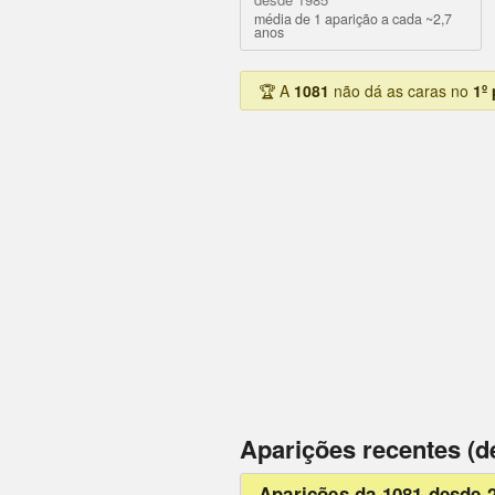
média de 1 aparição a cada ~2,7
anos
🏆 A
1081
não dá as caras no
1º
Aparições recentes (d
Aparições da 1081 desde 