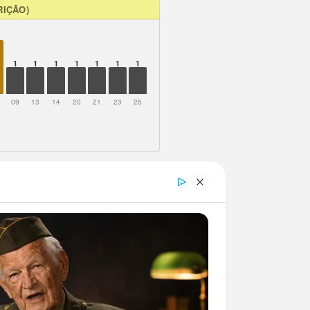
RIÇÃO)
1
1
1
1
1
1
1
09
13
14
20
21
23
25