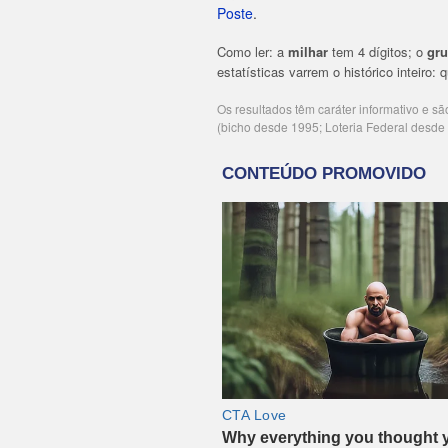
Poste
.
Como ler: a
milhar
tem 4 dígitos; o
gr
estatísticas varrem o histórico inteiro:
Os resultados têm caráter informativo e s
(bicho desde 1995; Loteria Federal desd
Publicidade