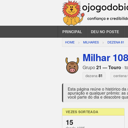
PRINCIPAL
DEU NO POSTE
HOME
MILHARES
DEZENA 81
Milhar 10
Grupo
21 — Touro
· t
dezena
81
centena
Esta página reúne o histórico da
apuração e qualquer prêmio: as 
você parte do dia e descobre qua
VEZES SORTEADA
15
desde 1985