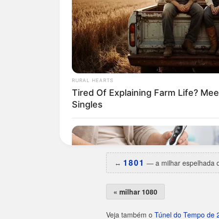
Curiosidades da 1081
O dia da semana preferido é
q
Estreou na base em
22/06/19
Maior hiato:
2.272 dias
(há ce
Melhor ano:
2008
, com 2 apar
Uma das aparições caiu em da
Uma das aparições caiu em da
A irmã espelhada
1801
saiu
1
1801
↔️
— a milhar espelhada d
« milhar 1080
Veja também o
Túnel do Tempo de 