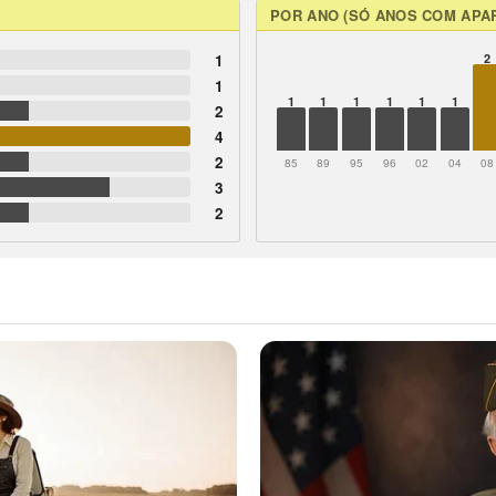
POR ANO (SÓ ANOS COM APA
1
2
1
1
1
1
1
1
1
2
4
2
85
89
95
96
02
04
08
3
2