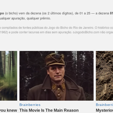
upo
(o bicho) vem da dezena (os 2 últimos dígitos), de 01 a 25 — a dezena
8
 qualquer apuração, qualquer prêmio.
ão compilados de fontes públicas do Jogo do Bicho do Rio de Janeiro. O histórico 
e 1962) e pode conter lacunas em dias sem apuração. oJogodoBicho.com não orga