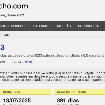
JOGO DO BICHO
LOTERIAS
TABELÃO
HORÓSCOPO
▾
▾
▾
0233
33
odas as vezes que a 0233 saiu no Jogo do Bicho (RJ) e na Lote
233
espelho
3320
 milhar
0233
em nossa base — bicho (RJ) desde 1995 e Loteria Feder
aparições recentes em detalhe e todo o resto em números. É a visão 
ndo cada milhar tinha saído; aqui você parte da milhar e acompanha a 
ÚLTIMA VEZ
SECA DO 1º PRÊMIO
13/07/2025
391 dias
PT · 1º prêmio
desde 13/07/2025