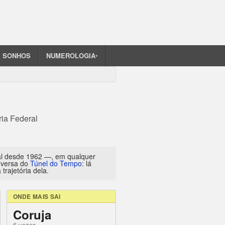
SONHOS
NUMEROLOGIA
▾
ria Federal
al desde 1962 —, em qualquer
inversa do
Túnel do Tempo
: lá
trajetória dela.
ONDE MAIS SAI
Coruja
6 vezes