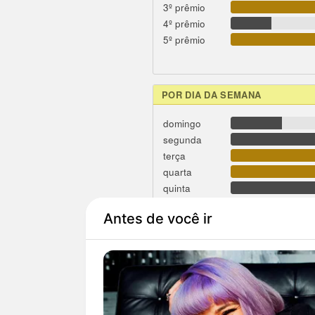
3º prêmio
4º prêmio
5º prêmio
POR DIA DA SEMANA
domingo
segunda
terça
quarta
quinta
sexta
sábado