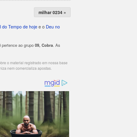
milhar 0234 »
l do Tempo de hoje
e o
Deu no
3
pertence ao grupo
09, Cobra
. As
cobre o material registrado em nossa base
niza nem comercializa apostas.