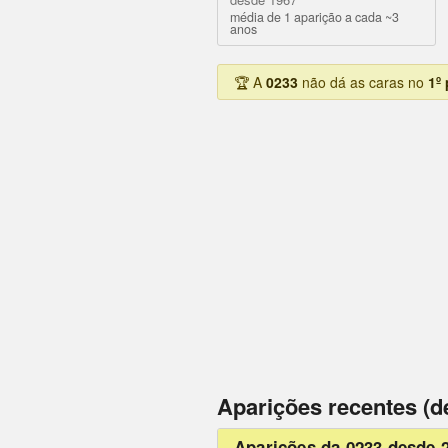
média de 1 aparição a cada ~3
anos
🏆 A
0233
não dá as caras no
1º
Aparições recentes (d
Aparições da 0233 desde 