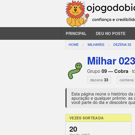
PRINCIPAL
DEU NO POSTE
HOME
MILHARES
DEZENA 33
Milhar 02
Grupo
09 — Cobra
· t
dezena
33
centena
Esta página reúne o histórico da
apuração e qualquer prêmio: as 
você parte do dia e descobre qua
VEZES SORTEADA
20
desde 1967