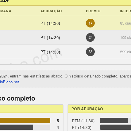
EMANA
APURAÇÃO
PRÊMIO
INTE
PT (14:30)
1º
85 dia
PT (14:30)
2º
109 di
icho.com
PT (14:30)
3º
599 di
2024, entram nas estatísticas abaixo. O histórico detalhado completo, apari
oBicho.net
.
ico completo
POR APURAÇÃO
5
PTM (11:30)
4
PT (14:30)