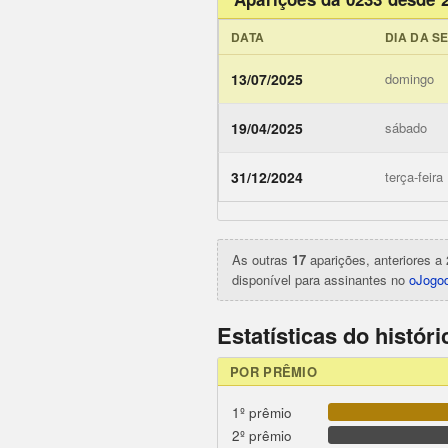
DATA
DIA DA S
13/07/2025
domingo
19/04/2025
sábado
ojogodob
31/12/2024
terça-feira
As outras
17
aparições, anteriores a 
disponível para assinantes no
oJogod
Estatísticas do histór
POR PRÊMIO
1º prêmio
2º prêmio