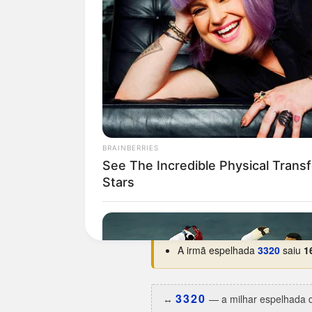
Curiosidades da 0233
O dia da semana preferido é
t
Estreou na base em
22/02/19
Maior hiato:
4.368 dias
(há ce
Menor intervalo:
37 dias
, ent
Melhor ano:
2006 e 2025
, com
A irmã espelhada
3320
saiu
1
3320
↔️
— a milhar espelhada d