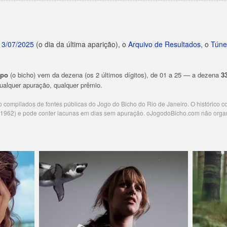
13/07/2025
(o dia da última aparição), o
Arquivo de Resultados
, o
Túne
upo
(o bicho) vem da dezena (os 2 últimos dígitos), de 01 a 25 — a dezena
3
 qualquer apuração, qualquer prêmio.
ão compilados de fontes públicas do Jogo do Bicho do Rio de Janeiro. O histórico 
e 1962) e pode conter lacunas em dias sem apuração. oJogodoBicho.com não orga