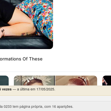
erça-feira
, com 4 aparições em 20.
67
(Federal, 1º prêmio) —
já como cabeça
.
rca de 12 anos de silêncio), entre 22/02/1967 e 07/02/1979.
re 13/11/2006 e 20/12/2006.
 2 aparições.
6 vezes
— a última em 17/05/2025.
a 0233 tem página própria, com 16 aparições.