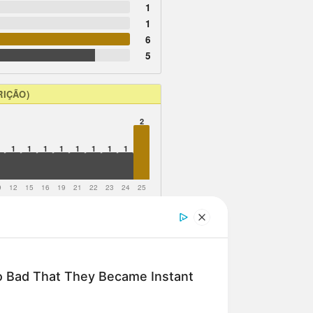
1
1
6
5
RIÇÃO)
2
1
1
1
1
1
1
1
1
9
12
15
16
19
21
22
23
24
25