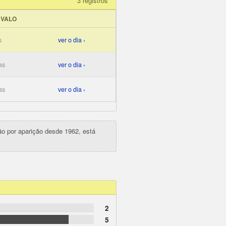
3 registros
RVALO
s
ver o dia ›
as
ver o dia ›
as
ver o dia ›
ção por aparição desde 1962, está
2
5