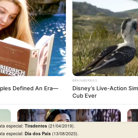
erça-feira
, com 5 aparições em 26.
97
(Coruja, 3º prêmio).
rca de 7 anos de silêncio), entre 07/06/2006 e 11/06/2013.
re 29/03/1997 e 10/04/1997.
ições.
ta especial:
Tiradentes
(21/04/2019).
ta especial:
Dia dos Pais
(13/08/2023).