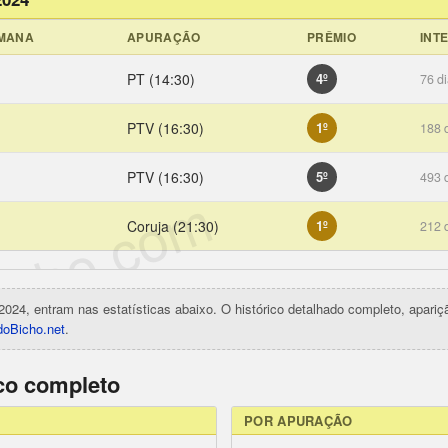
EMANA
APURAÇÃO
PRÊMIO
INT
PT (14:30)
4º
76 d
PTV (16:30)
1º
188 
PTV (16:30)
5º
493 
icho.com
Coruja (21:30)
1º
212 
2024, entram nas estatísticas abaixo. O histórico detalhado completo, apari
oBicho.net
.
ico completo
POR APURAÇÃO