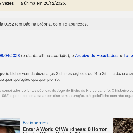
5 vezes
— a última em 20/12/2025.
a 0652 tem página própria, com 15 aparições.
08/04/2026
(o dia da última aparição), o
Arquivo de Resultados
, o
Túne
upo
(o bicho) vem da dezena (os 2 últimos dígitos), de 01 a 25 — a dezena
5
 qualquer apuração, qualquer prêmio.
ão compilados de fontes públicas do Jogo do Bicho do Rio de Janeiro. O histórico 
e 1962) e pode conter lacunas em dias sem apuração. oJogodoBicho.com não orga