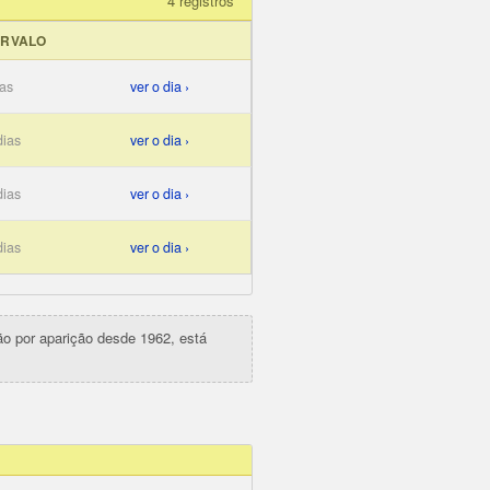
4 registros
ERVALO
ias
ver o dia ›
dias
ver o dia ›
dias
ver o dia ›
dias
ver o dia ›
ção por aparição desde 1962, está