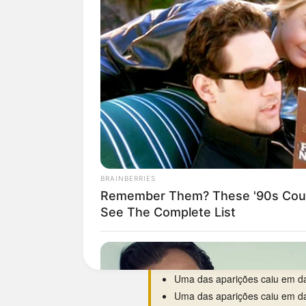
Curiosidades da 0652
O dia da semana preferido é
t
Estreou na base em
29/03/19
Maior hiato:
2.561 dias
(há ce
Menor intervalo:
12 dias
, ent
Melhor ano:
2019
, com 4 apar
Uma das aparições caiu em da
Uma das aparições caiu em da