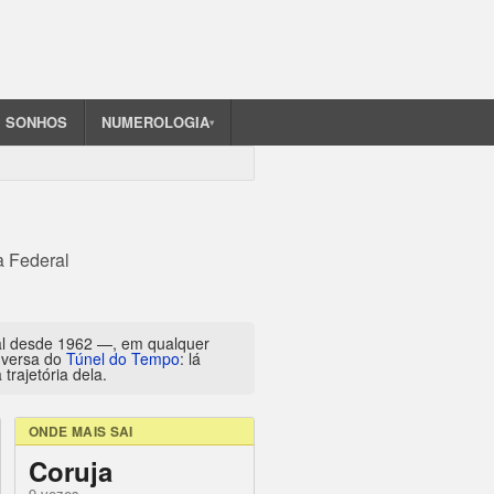
SONHOS
NUMEROLOGIA
▾
a Federal
al desde 1962 —, em qualquer
inversa do
Túnel do Tempo
: lá
trajetória dela.
ONDE MAIS SAI
Coruja
9 vezes