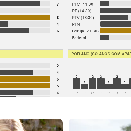
7
PTM (11:30)
1
PT (14:30)
8
PTV (16:30)
4
PTN
6
Coruja (21:30)
Federal
POR ANO (SÓ ANOS COM APA
2
4
2
2
2
2
5
1
1
1
5
4
97
02
06
13
14
15
16
3
3