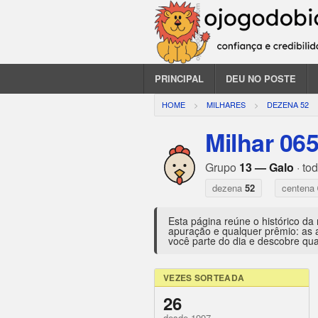
PRINCIPAL
DEU NO POSTE
HOME
MILHARES
DEZENA 52
Milhar 06
Grupo
13 — Galo
· to
dezena
52
centena
Esta página reúne o histórico da
apuração e qualquer prêmio: as 
você parte do dia e descobre qua
VEZES SORTEADA
26
desde 1997