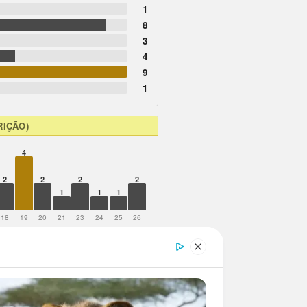
1
8
3
4
9
1
RIÇÃO)
4
2
2
2
2
1
1
1
18
19
20
21
23
24
25
26