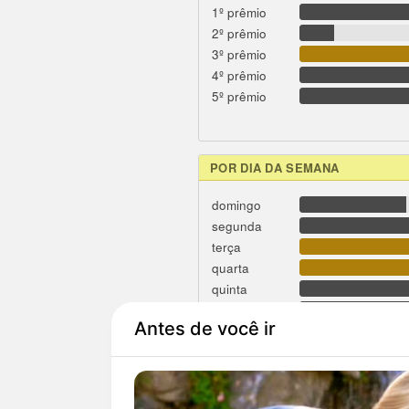
1º prêmio
2º prêmio
3º prêmio
4º prêmio
5º prêmio
POR DIA DA SEMANA
domingo
segunda
terça
quarta
quinta
sexta
sábado