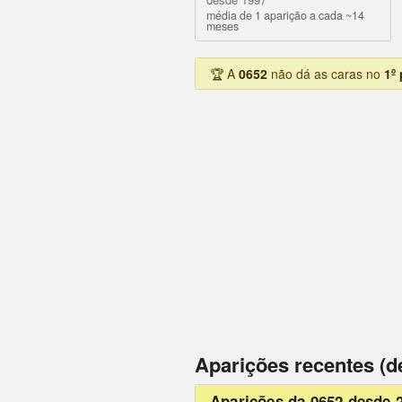
média de 1 aparição a cada ~14
meses
🏆 A
0652
não dá as caras no
1º
Aparições recentes (d
Aparições da 0652 desde 