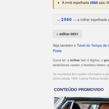
A irmã espelhada
2560
saiu
1
2560
↔️
— a milhar espelhada d
« milhar 0651
Veja também o
Túnel do Tempo de 
Poste
.
Como ler: a
milhar
tem 4 dígitos; o
gr
estatísticas varrem o histórico inteiro:
Os resultados têm caráter informativo e s
(bicho desde 1995; Loteria Federal desd
Publicidade