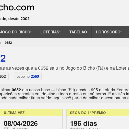
JOGO DO BICHO
LOTERIAS
TABELÃO
HORÓSCOPO
▾
▾
▾
0652
52
das as vezes que a 0652 saiu no Jogo do Bicho (RJ) e na Loteri
652
espelho
2560
 milhar
0652
em nossa base — bicho (RJ) desde 1995 e Loteria Feder
aparições recentes em detalhe e todo o resto em números. É a visão 
ndo cada milhar tinha saído; aqui você parte da milhar e acompanha a 
ÚLTIMA VEZ
SECA DO 1º PRÊMIO
08/04/2026
196 dias
PT · 4º prêmio
desde 22/01/2026