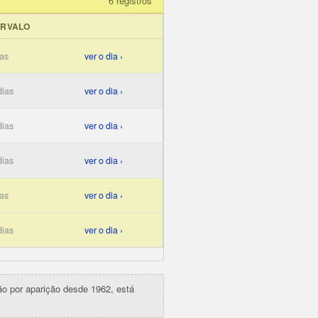
6 registros
ERVALO
ias
ver o dia ›
dias
ver o dia ›
dias
ver o dia ›
dias
ver o dia ›
ias
ver o dia ›
dias
ver o dia ›
ção por aparição desde 1962, está