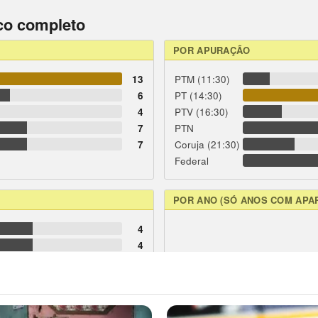
ico completo
POR APURAÇÃO
13
PTM (11:30)
6
PT (14:30)
4
PTV (16:30)
7
PTN
7
Coruja (21:30)
Federal
POR ANO (SÓ ANOS COM APA
4
4
2
2
2
4
1
1
1
1
1
1
1
1
7
5
69
70
95
97
98
99
00
02
03
04
06
0
6