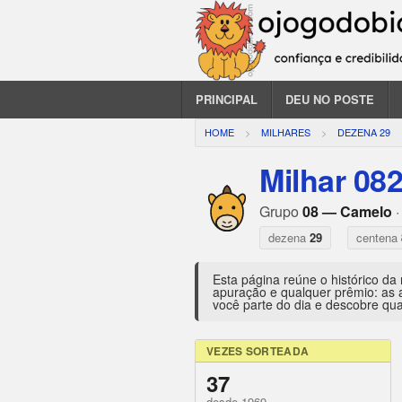
PRINCIPAL
DEU NO POSTE
HOME
MILHARES
DEZENA 29
Milhar 08
Grupo
08 — Camelo
·
dezena
29
centena
Esta página reúne o histórico da
apuração e qualquer prêmio: as 
você parte do dia e descobre qua
VEZES SORTEADA
37
desde 1969