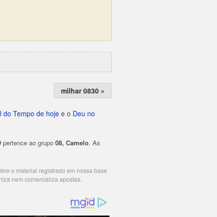
milhar 0830 »
l do Tempo de hoje
e o
Deu no
9
pertence ao grupo
08, Camelo
. As
cobre o material registrado em nossa base
niza nem comercializa apostas.