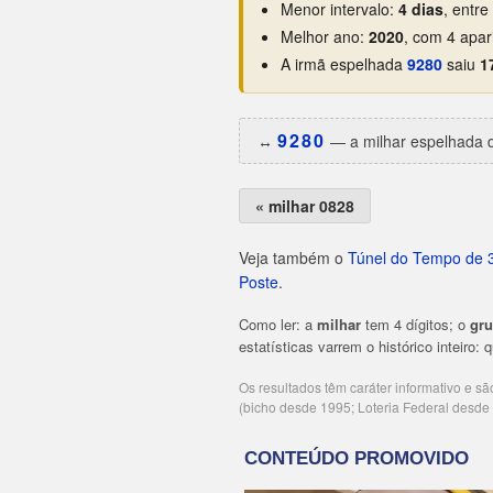
Menor intervalo:
4 dias
, entr
Melhor ano:
2020
, com 4 apar
A irmã espelhada
9280
saiu
1
9280
↔️
— a milhar espelhada d
« milhar 0828
Veja também o
Túnel do Tempo de 
Poste
.
Como ler: a
milhar
tem 4 dígitos; o
gr
estatísticas varrem o histórico inteiro:
Os resultados têm caráter informativo e s
(bicho desde 1995; Loteria Federal desd
Publicidade