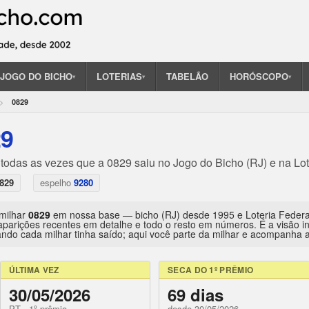
JOGO DO BICHO
LOTERIAS
TABELÃO
HORÓSCOPO
▾
▾
▾
0829
29
 todas as vezes que a 0829 saiu no Jogo do Bicho (RJ) e na Lot
829
espelho
9280
 milhar
0829
em nossa base — bicho (RJ) desde 1995 e Loteria Feder
aparições recentes em detalhe e todo o resto em números. É a visão 
ndo cada milhar tinha saído; aqui você parte da milhar e acompanha a 
ÚLTIMA VEZ
SECA DO 1º PRÊMIO
30/05/2026
69 dias
PT · 1º prêmio
desde 30/05/2026