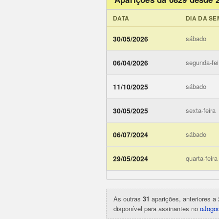
DATA
DIA DA S
30/05/2026
sábado
06/04/2026
segunda-fei
11/10/2025
sábado
30/05/2025
sexta-feira
06/07/2024
sábado
ojogodob
29/05/2024
quarta-feira
As outras
31
aparições, anteriores a 
disponível para assinantes no
oJogod