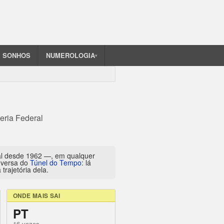
SONHOS
NUMEROLOGIA
▾
eria Federal
al desde 1962 —, em qualquer
inversa do
Túnel do Tempo
: lá
trajetória dela.
ONDE MAIS SAI
PT
16 vezes