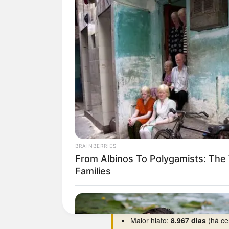
sábado
Curiosidades da 0829
O dia da semana preferido é
q
Estreou na base em
17/05/19
Maior hiato:
8.967 dias
(há ce