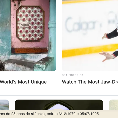
7
uarta-feira
, com 7 aparições em 37.
69
(Federal, 4º prêmio).
rca de 25 anos de silêncio), entre 16/12/1970 e 05/07/1995.