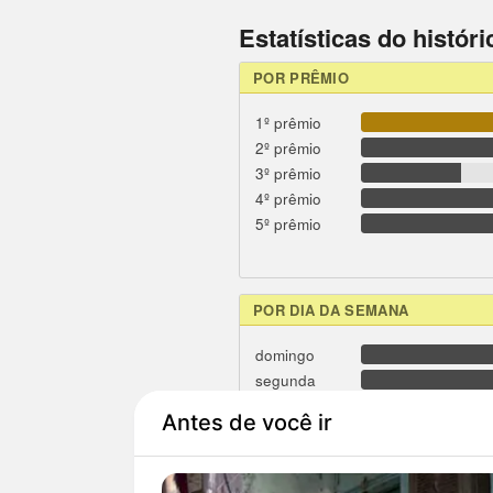
Estatísticas do histór
POR PRÊMIO
1º prêmio
2º prêmio
3º prêmio
4º prêmio
5º prêmio
POR DIA DA SEMANA
domingo
segunda
terça
quarta
quinta
sexta