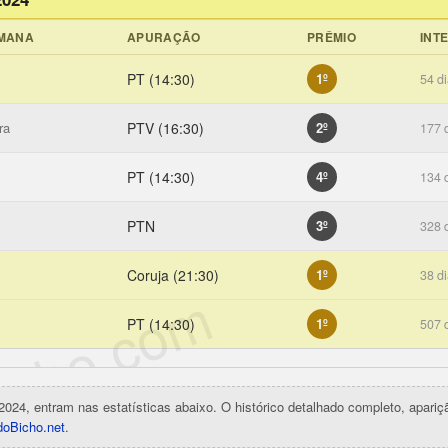
EMANA
APURAÇÃO
PRÊMIO
INT
PT (14:30)
1º
54 d
ra
PTV (16:30)
2º
177 
PT (14:30)
4º
134 
PTN
3º
328 
Coruja (21:30)
1º
38 d
icho.com
PT (14:30)
1º
507 
2024, entram nas estatísticas abaixo. O histórico detalhado completo, apari
oBicho.net
.