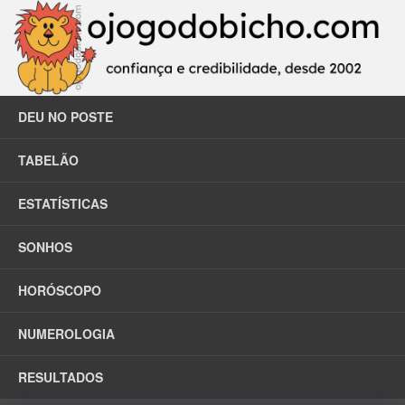
DEU NO POSTE
TABELÃO
ESTATÍSTICAS
SONHOS
HORÓSCOPO
NUMEROLOGIA
RESULTADOS